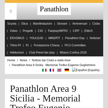
Panathlon
Scuola
Etica
Manifestazioni
Giovani
Anniversari
Clubs
Video
Progetti
CIO
Fairplay/WFPD
CIFP
EWoS
ERASMUS
YOULEAD
MINDFIT
Panathlon Day
Notiziari
70mo PI
P.I
Fondazione Chiesa
PCU Committee
Hikikomori
Club Premi fair play
Milano-Cortina 2026
Home
News
Notizie dai Clubs e dalle Aree
Panathlon Area 9 Sicilia - Memorial Trofeo Eugenio Guglielmino
Panathlon Area 9
Sicilia - Memorial
Trofeo Eugenio