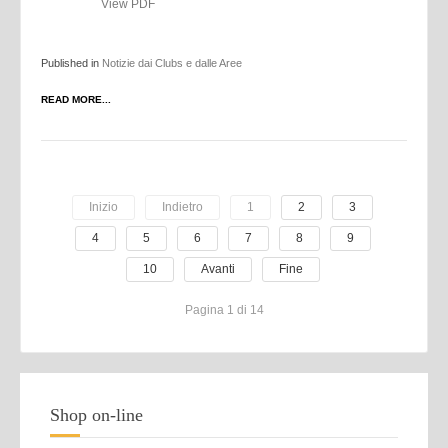
View PDF
Published in
Notizie dai Clubs e dalle Aree
READ MORE...
Inizio
Indietro
1
2
3
4
5
6
7
8
9
10
Avanti
Fine
Pagina 1 di 14
Shop on-line