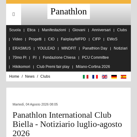
Panathlon
Scuola
Etica
Manifestazioni
Giovani
Anniversari
Clubs
Video
Progetti
CIO
Fairplay/WFPD
CIFP
EWoS
ERASMUS
YOULEAD
MINDFIT
Panathlon Day
Notiziari
70mo PI
P.I
Fondazione Chiesa
PCU Committee
Hikikomori
Club Premi fair play
Milano-Cortina 2026
Home
News
Clubs
Martedì, 04 Agosto 2026 08:05
Panathlon International Club
Biella - Notiziario luglio-agosto
2026