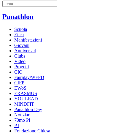
Panathlon
Scuola
Etica
Manifestazioni
Giovani
Anniversari
Clubs
Video
Progetti
CIO
Fairplay/WFPD
CIFP
EWoS
ERASMUS
YOULEAD
MINDFIT
Panathlon Day
Notiziari
70mo PI
P.I
Fondazione Chiesa