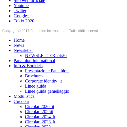
Sito web ufficiale
Youtube
Twitter
Google+
Tokio 2020
Copyright © 2017 Panathlon International - Tutti i diritti riservati.
Home
News
Newsletter
NEWSLETTER 24/26
Panathlon International
Info & Booklets
Presentazione Panathlon
Brochures
Corporate identity_it
Linee guida
Linee guida gemellaggio
Modulistica
Circolari
Circolari2026_it
Circolari 2025it
Circolari 2024_it
Circolari 2023_it
Circolari 2022