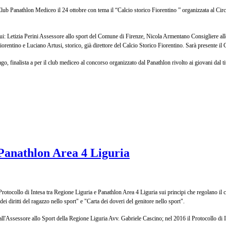
ub Panathlon Mediceo il 24 ottobre con tema il “Calcio storico Fiorentino ” organizzata al Circo
tra cui: Letizia Perini Assessore allo sport del Comune di Firenze, Nicola Armentano Consigliere 
Fiorentino e Luciano Artusi, storico, già direttore del Calcio Storico Fiorentino. Sarà presente
, finalista a per il club mediceo al concorso organizzato dal Panathlon rivolto ai giovani d
 Panathlon Area 4 Liguria
rotocollo di Intesa tra Regione Liguria e Panathlon Area 4 Liguria sui principi che regolano il c
ei diritti del ragazzo nello sport" e "Carta dei doveri del genitore nello sport".
l'Assessore allo Sport della Regione Liguria Avv. Gabriele Cascino; nel 2016 il Protocollo di I