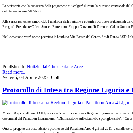
La cerimonia con la consegna della pergamena si svolgerà durante la riunione conviviale del Cl
dell’Associazione 50 Minuti .
Alla serata parteciperanno i club Panathlon della regione e autorità sportive e istituzionali 
Pierguidi Presidente Calcio Storico Fiorentino, Filippo Giovannelli Direttore Calcio Storico 
Nell’occasione verrà anche premiata la bambina Mia Famin del Centro Studi Danza ASD Pelago
Published in
Notizie dai Clubs e dalle Aree
Read more...
Venerdì, 04 Aprile 2025 10:58
Protocollo di Intesa tra Regione Liguria e
Martedì 8 aprile alle ore 13.00 presso la Sala Trasparenza di Regione Liguria verrà firmato il P
documenti del Panathlon International: "Dichiarazione sull'etica nello sport giovanile", "Carta d
Q
uesto progetto era stato ideato e promosso dal Panathlon Area 4 già nel 2011 e condiviso dal