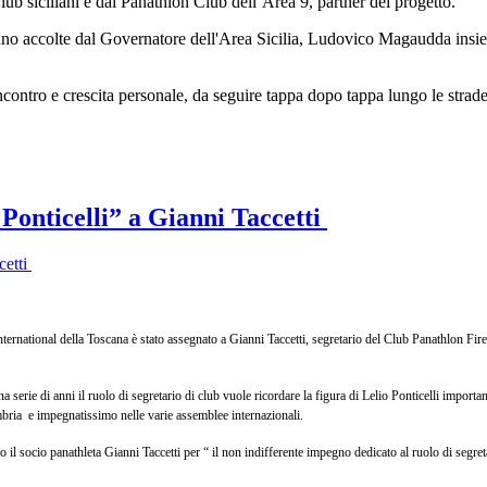
lub siciliani e dai Panathlon Club dell’Area 9, partner del progetto.
nno accolte dal Governatore dell'Area Sicilia, Ludovico Magaudda insi
ontro e crescita personale, da seguire tappa dopo tappa lungo le strade 
Ponticelli” a Gianni Taccetti
ternational della Toscana è stato assegnato a Gianni Taccetti, segretario del Club Panathlon Fir
a serie di anni il ruolo di segretario di club vuole ricordare la figura di Lelio Ponticelli impor
mbria e impegnatissimo nelle varie assemblee internazionali.
il socio panathleta Gianni Taccetti per “ il non indifferente impegno dedicato al ruolo di segret