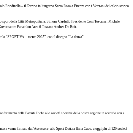
lo Rondinella – il Torrino in lungarno Santa Rosa a Firenze con i Veterani del calcio storico
allo sport della Città Metropolitana, Simone Cardullo Presidente Coni Toscana , Michele
 il Governatore Panathlon Area 6 Toscana Andrea Da Roit.
al titolo “SPORTIVA…mente 2025”, con il disegno “La danza”.
onferimento delle Patenti Etiche alle società sportive della nostra regione in accordo con i
ntesa venne firmato dall'Assessore allo Sport Dott.sa Ilaria Cavo; a oggi più di 120 società