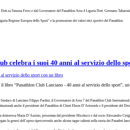
ort Dott.sa Simona Ferro e dal Governatore del Panathlon Area 4 Liguria Dott. Germano Tabaroni
uria Regione Europea dello Sport" e la promozione dei valori etici sportivi del Panathlon.
 celebra i suoi 40 anni al servizio dello sp
l libro “Panathlon Club Lanciano - 40 anni al servizio dello sport”, un’
ri del Sindaco di Lanciano Filippo Paolini, il Governatore di Area 7 del Panathlon Club Internatio
ituzionali anche il presidente del Panathlon di Chieti Ebron D’Aristotele e il presidente del Di
, la dottoressa Maria D’Aurizio, presentata dal presidente Micolucci e dal socio Alessandro Cirigl
ato la genesi dell’opera ripercorrendo anche alcune tappe salienti nella storia dei Panatleti lanc