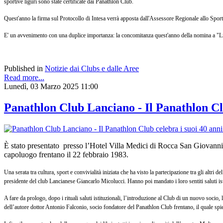
sportive liguri sono state certificate dai Panathlon Club.
Quest'anno la firma sul Protocollo di Intesa verrà apposta dall'Assessore Regionale allo Sp
E' un avvenimento con una duplice importanza: la concomitanza quest'anno della nomina a "Lig
Published in
Notizie dai Clubs e dalle Aree
Read more...
Lunedì, 03 Marzo 2025 11:00
Panathlon Club Lanciano - Il Panathlon Club
È stato presentato presso l’Hotel Villa Medici di Rocca San Giovanni i
capoluogo frentano il 22 febbraio 1983.
Una serata tra cultura, sport e convivialità iniziata che ha visto la partecipazione tra gli alt
presidente del club Lancianese Giancarlo Micolucci. Hanno poi mandato i loro sentiti saluti ist
A fare da prologo, dopo i rituali saluti istituzionali, l’introduzione al Club di un nuovo socio
dell’autore dottor Antonio Falconio, socio fondatore del Panathlon Club frentano, il quale spieg