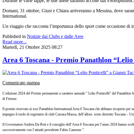
Durante le varie tappe, le due atlete saranno accolte dai #SoroptimistC
Domani, 31 ottobre, Giusi e Chiara arriveranno a Messina, dove sara
International.
Un viaggio che racconta l’importanza dello sport come occasione di inc
Published in
Notizie dai Clubs e dalle Aree
Read more...
Martedì, 21 Ottobre 2025 08:27
Area 6 Toscana - Premio Panathlon “Lelio 
Comunicato stampa
L’edizione 2024 del Premio permanente a carattere annuale “ Lelio Ponticelli” del Panathlon In
di Firenze.
Il premio riservato ai soci Panathlon International Area 6 Toscana che abbiano ricoperto per un
impegno il ruolo di segretario di club Carrara-Massa, dell’allora sesto distretto Toscana – U
Il Governatore Andrea Da Roit e il consiglio dell’Area 6 Toscana per l’anno 2024 hanno scelto 
successivamente con l’attuale presidente Fabio Cannone ”.