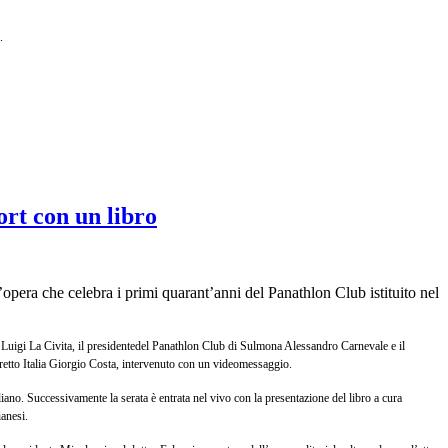
.
ort con un libro
opera che celebra i primi quarant’anni del Panathlon Club istituito nel
nal Luigi La Civita, il presidentedel Panathlon Club di Sulmona Alessandro Carnevale e il
stretto Italia Giorgio Costa, intervenuto con un videomessaggio.
iano. Successivamente la serata è entrata nel vivo con la presentazione del libro a cura
ianesi.