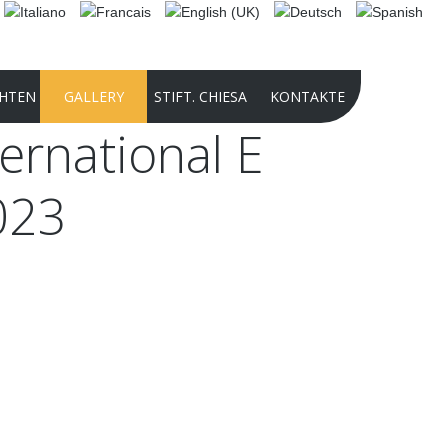
HTEN
GALLERY
STIFT. CHIESA
KONTAKTE
ternational
E
2025 PHOTO CONTEST
023
INTERNATIONAL AUDIO-VIDEO
COMPETITION 2024
PHOTO CONTEST 2024
PRÄSENTATION DER STIFTUNG 2022
GESCHICHTE DER KULTURSTIFTUNG
PANATHLON INTERNATIONAL -
DOMENICO CHIESA
INTERNATIONAL AUDIO-VIDEO
COMPETITION 2024