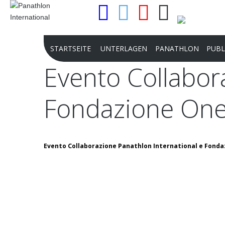
STARTSEITE
UNTERLAGEN
PANATHLON
PUBL
Evento
Collabor
VERFASSUNGSGESETZ
FINALITÄT
CHA
Fondazione
On
STATUTEN PANATHLON
CLUBS
ZEI
INTERNATIONAL
DISTRIKTE UND AR
SON
VERBANDSORDNUNG PANATHLON
UNSERE STRUKTUR
PRE
Evento Collaborazione Panathlon International e Fonda
VERBANDSORDNUNG PJ
UNSERE GESCHICHT
PANATHLON INTERNATIONAL
MISSION
JURISTISCHE ANERKENNUNG
FLAMBEAU D'OR
IOC ANERKENNUNG
PANATHLON INTER
BESCHLÜSSE INTERNATIONALE
STRATEGIC PLAN 20