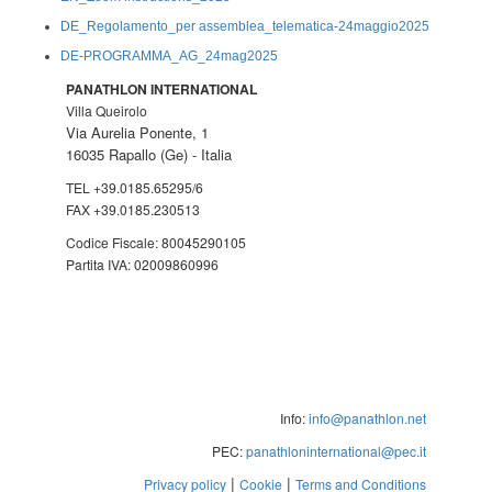
DE_Regolamento_per assemblea_telematica-24maggio2025
DE-PROGRAMMA_AG_24mag2025
PANATHLON INTERNATIONAL
Villa Queirolo
Via Aurelia Ponente, 1
16035 Rapallo (Ge) -
Italia
TEL +39.0185.65295/6
FAX +39.0185.230513
Codice Fiscale: 80045290105
Partita IVA: 02009860996
Info:
info@panathlon.net
PEC:
panathloninternational@pec.it
|
|
Privacy policy
Cookie
Terms and Conditions