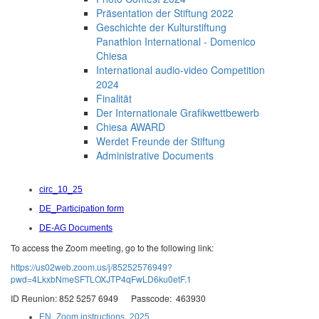
Präsentation der Stiftung 2022
Geschichte der Kulturstiftung
Panathlon International - Domenico
Chiesa
International audio-video Competition
2024
Finalität
Der Internationale Grafikwettbewerb
Chiesa AWARD
Werdet Freunde der Stiftung
Administrative Documents
circ_10_25
DE_Participation form
DE-AG Documents
To access the Zoom meeting, go to the following link:
https://us02web.zoom.us/j/85252576949?
pwd=4LkxbNmeSFTLOXJTP4qFwLD6ku0etF.1
ID Reunion: 852 5257 6949 Passcode: 463930
EN_Zoom instructions_2025