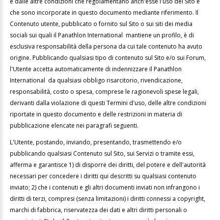
e dalle altre condizioni che regolamentano anch'esse l'uso del Sito e
che sono incorporate in questo documento mediante riferimento. Il
Contenuto utente, pubblicato o fornito sul Sito o sui siti dei media
sociali sui quali il Panathlon International mantiene un profilo, è di
esclusiva responsabilità della persona da cui tale contenuto ha avuto
origine. Pubblicando qualsiasi tipo di contenuto sul Sito e/o sui Forum,
l'Utente accetta automaticamente di indennizzare il Panathlon
International da qualsiasi obbligo risarcitorio, rivendicazione,
responsabilità, costo o spesa, comprese le ragionevoli spese legali,
derivanti dalla violazione di questi Termini d'uso, delle altre condizioni
riportate in questo documento e delle restrizioni in materia di
pubblicazione elencate nei paragrafi seguenti.
L'Utente, postando, inviando, presentando, trasmettendo e/o
pubblicando qualsiasi Contenuto sul Sito, sui Servizi o tramite essi,
afferma e garantisce 1) di disporre dei diritti, del potere e dell'autorità
necessari per concedere i diritti qui descritti su qualsiasi contenuto
inviato; 2) che i contenuti e gli altri documenti inviati non infrangono i
diritti di terzi, compresi (senza limitazioni) i diritti connessi a copyright,
marchi di fabbrica, riservatezza dei dati e altri diritti personali o