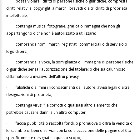
·
possa violare i diritti di persone fisiche o giuridiche, compresi i
diritti relativi al copyright, a marchi, brevetti o altri diritti di proprietà
intellettuale;
·
contenga musica, fotografie, grafica o immagini che non gli
appartengono o che non è autorizzato a utilizzare;
·
comprenda nomi, marchi registrati, commerciali o di servizio o
logo di terzi;
·
comprenda la voce, la somiglianza o l'immagine di persone fisiche
o giuridiche senza l'autorizzazione del titolare; o che sia calunnioso,
diffamatorio o invasivo dell'altrui privacy;
·
falsifichi o elimini i riconoscimenti dell'autore, avvisi legali o altre
designazioni di proprietà;
·
contenga virus, file corrotti o qualsiasi altro elemento che
potrebbe causare danni a un altro computer;
·
faccia pubblicità o raccolta fondi, o promuova o offra la vendita o
lo scambio di beni o servizi, con la sola eccezione delle pagine del Sito
specificamente designate a questo scopo;