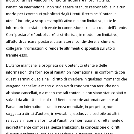
motivo. Pur riservandosi il diritto di moderare i Forum Utenti, il
Panathlon International non può essere ritenuto responsabile in alcun
modo per i contenuti pubblicati dagli Utenti. Il termine "Contenuti
utenti" include, a scopo esemplificativo ma non limitativo, tutte le
informazioni inviate o ricevute in connessione con l'account dell'Utente.
Con "postare" e "pubblicare" ci si riferisce, in modo non limitativo,
all'atto di caricare, postare, trasmettere, condividere, archiviare,
collegare informazioni o renderle altrimenti disponibili sul Sito o
tramite esso.
L'Utente mantiene la proprietà del Contenuto utente e delle
informazioni che fornisce al Panathlon International in conformità con
questi Termini d'uso e ha il diritto di chiedere in qualsiasi momento che
vengano cancellati a meno di non averli condivisi con terzi che non li
abbiano cancellati, o a meno che tali contenuti non siano stati copiati o
salvati da altri Utenti. Inoltre l'Utente concede automaticamente al
Panathlon International una licenza mondiale, in perpetuo, non
soggetta a diritti d'autore, irrevocabile, esclusiva e cedibile ad altri,
relativa al materiale fornito al Panathlon International, direttamente o
indirettamente compresa, senza limitazioni, la concessione di diritti