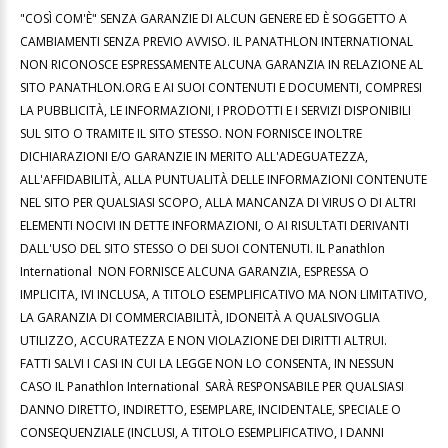
"COSÌ COM'È" SENZA GARANZIE DI ALCUN GENERE ED È SOGGETTO A
CAMBIAMENTI SENZA PREVIO AVVISO. IL PANATHLON INTERNATIONAL
NON RICONOSCE ESPRESSAMENTE ALCUNA GARANZIA IN RELAZIONE AL
SITO PANATHLON.ORG E AI SUOI CONTENUTI E DOCUMENTI, COMPRESI
LA PUBBLICITÀ, LE INFORMAZIONI, I PRODOTTI E I SERVIZI DISPONIBILI
SUL SITO O TRAMITE IL SITO STESSO. NON FORNISCE INOLTRE
DICHIARAZIONI E/O GARANZIE IN MERITO ALL'ADEGUATEZZA,
ALL'AFFIDABILITÀ, ALLA PUNTUALITÀ DELLE INFORMAZIONI CONTENUTE
NEL SITO PER QUALSIASI SCOPO, ALLA MANCANZA DI VIRUS O DI ALTRI
ELEMENTI NOCIVI IN DETTE INFORMAZIONI, O AI RISULTATI DERIVANTI
DALL'USO DEL SITO STESSO O DEI SUOI CONTENUTI. IL Panathlon
International NON FORNISCE ALCUNA GARANZIA, ESPRESSA O
IMPLICITA, IVI INCLUSA, A TITOLO ESEMPLIFICATIVO MA NON LIMITATIVO,
LA GARANZIA DI COMMERCIABILITÀ, IDONEITÀ A QUALSIVOGLIA
UTILIZZO, ACCURATEZZA E NON VIOLAZIONE DEI DIRITTI ALTRUI.
FATTI SALVI I CASI IN CUI LA LEGGE NON LO CONSENTA, IN NESSUN
CASO IL Panathlon International SARÀ RESPONSABILE PER QUALSIASI
DANNO DIRETTO, INDIRETTO, ESEMPLARE, INCIDENTALE, SPECIALE O
CONSEQUENZIALE (INCLUSI, A TITOLO ESEMPLIFICATIVO, I DANNI