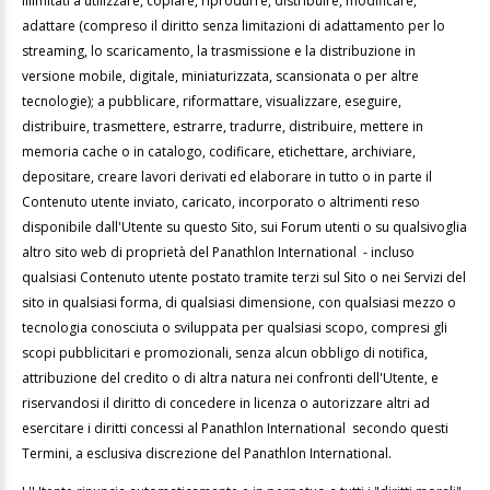
illimitati a utilizzare, copiare, riprodurre, distribuire, modificare,
adattare (compreso il diritto senza limitazioni di adattamento per lo
streaming, lo scaricamento, la trasmissione e la distribuzione in
versione mobile, digitale, miniaturizzata, scansionata o per altre
tecnologie); a pubblicare, riformattare, visualizzare, eseguire,
distribuire, trasmettere, estrarre, tradurre, distribuire, mettere in
memoria cache o in catalogo, codificare, etichettare, archiviare,
depositare, creare lavori derivati ed elaborare in tutto o in parte il
Contenuto utente inviato, caricato, incorporato o altrimenti reso
disponibile dall'Utente su questo Sito, sui Forum utenti o su qualsivoglia
altro sito web di proprietà del Panathlon International - incluso
qualsiasi Contenuto utente postato tramite terzi sul Sito o nei Servizi del
sito in qualsiasi forma, di qualsiasi dimensione, con qualsiasi mezzo o
tecnologia conosciuta o sviluppata per qualsiasi scopo, compresi gli
scopi pubblicitari e promozionali, senza alcun obbligo di notifica,
attribuzione del credito o di altra natura nei confronti dell'Utente, e
riservandosi il diritto di concedere in licenza o autorizzare altri ad
esercitare i diritti concessi al Panathlon International secondo questi
Termini, a esclusiva discrezione del Panathlon International.