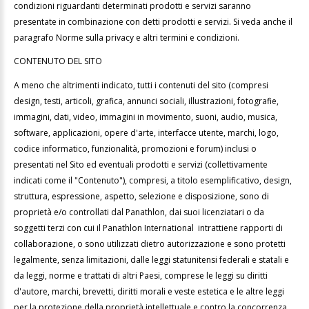
condizioni riguardanti determinati prodotti e servizi saranno
presentate in combinazione con detti prodotti e servizi. Si veda anche il
paragrafo Norme sulla privacy e altri termini e condizioni.
CONTENUTO DEL SITO
A meno che altrimenti indicato, tutti i contenuti del sito (compresi
design, testi, articoli, grafica, annunci sociali, illustrazioni, fotografie,
immagini, dati, video, immagini in movimento, suoni, audio, musica,
software, applicazioni, opere d'arte, interfacce utente, marchi, logo,
codice informatico, funzionalità, promozioni e forum) inclusi o
presentati nel Sito ed eventuali prodotti e servizi (collettivamente
indicati come il "Contenuto"), compresi, a titolo esemplificativo, design,
struttura, espressione, aspetto, selezione e disposizione, sono di
proprietà e/o controllati dal Panathlon, dai suoi licenziatari o da
soggetti terzi con cui il Panathlon International intrattiene rapporti di
collaborazione, o sono utilizzati dietro autorizzazione e sono protetti
legalmente, senza limitazioni, dalle leggi statunitensi federali e statali e
da leggi, norme e trattati di altri Paesi, comprese le leggi su diritti
d'autore, marchi, brevetti, diritti morali e veste estetica e le altre leggi
per la protezione della proprietà intellettuale e contro la concorrenza