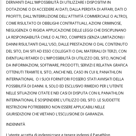
DERIVANTI DALL'IMPOSSIBILITÀ DI UTILIZZARE I DISPOSITIVI IN
DOTAZIONE O DI ACCEDERE AI DATI, DALLA PERDITA DI AFFARI, DATI O
PROFITTI, DALL'INTERRUZIONE DELL'ATTIVITÀ COMMERCIALE O ALTRO),
COME RISULTATO DI OBBLIGHI CONTRATTUALI, AZIONI CRIMINOSE,
NEGLIGENZA O RIGIDA APPLICAZIONE DELLE LEGGI CHE DISCIPLINANO
LA RESPONSABILITÀ CIVILE O ALTRO, COMPRESI (SENZA LIMITAZIONI) I
DANNI RISULTANTI DALL'USO, DALLE PRESTAZIONI O DAL CONTENUTO
DEL SITO, DAI SITI AD ESSO COLLEGATI O DAL MATERIALI DI TERZI, CON
EVENTUALI RITARDI O L'IMPOSSIBILITÀ DI UTILIZZO DEL SITO, NONCHÈ
DA INFORMAZIONI, SOFTWARE, PRODOTTI, SERVIZI E RELATIVA GRAFICA
OTTENUTI TRAMITE IL SITO, ANCHE NEL CASO IN CUI IL PANATHLON
INTERNATIONAL O I SUOI FORNITORI FOSSERO STATI AVVISATI DELLA
POSSIBILITÀ DI DANNI. IL SOLO ED ESCLUSIVO RIMEDIO PER L'UTENTE
NELLE SITUAZIONI CITATE E NEI CASI DI DISPUTA CON IL PANATHLON
INTERNATIONAL È SOSPENDERE L'UTILIZZO DEL SITO. LE SUDDETTE
RESTRIZIONI POTREBBERO NON ESSERE APPLICABILI NELLE
GIURISDIZIONI CHE VIETANO L'ESCLUSIONE DI GARANZIA.
INDENNITÀ
L'utente accetta di indennizzare e tenere indenni il Panathlon