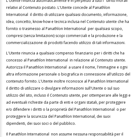
L'Utente rinuncia automaticamente e in perpetuo a tutti i "diritti morali"
relativi al Contenuto postato. L'Utente concede al Panathlon
International il diritto di utilizzare qualsiasi documento, informazione,
idea, concetto, know-how e tecnica inclusa nel Contenuto utente che ha
fornito o trasmesso al Panathlon International per qualsiasi scopo,
compresi (senza limitazioni) scopi commerciali e la produzione e la
commercializzazione di prodotti facendo utilizzo di tali informazioni.
L'Utente rinuncia a qualsiasi compenso finanziario per i diritti che ha
concesso al Panathlon International in relazione al Contenuto utente.
Autorizza il Panathlon International a usare il nome, l'immagine e ogni
altra informazione personale o biografica in connessione all'utilizzo del
contenuto fornito. L'Utente inoltre riconosce al Panathlon International
il diritto di utilizzare o divulgare informazioni sull'Utente o sul suo
utilizzo del sito, incluso il Contenuto utente, per ottemperare alle leggi e
ad eventuali richieste da parte di enti e organi statali, per proteggere
e/o difendere i diritti o la proprietà del Panathlon International o per
proteggere la sicurezza del Panathlon International, dei suoi
dipendenti, dei suoi soci o del pubblico.
Il Panathlon International non assume nessuna responsabilità per il