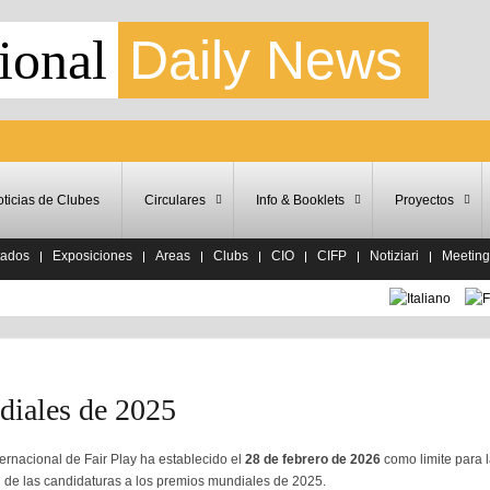
ional
Daily News
ticias de Clubes
Circulares
Info & Booklets
Proyectos
tados
Exposiciones
Areas
Clubs
CIO
CIFP
Notiziari
Meeting
diales de 2025
ternacional de Fair Play ha establecido el
28 de febrero de 2026
como limite para 
 de las candidaturas a los premios mundiales de 2025.