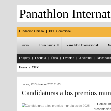
Panathlon Internat
Fundación Chiesa
PCU Committee
Inicio
Formularios
Panathlon International
No
Fairplay
Escuela
Ética
Eventos
Juventud
Discapaci
Home
CIFP
Lunes, 22 Diciembre 2025 11:03
Candidaturas a los premios mun
El Comité In
presentación