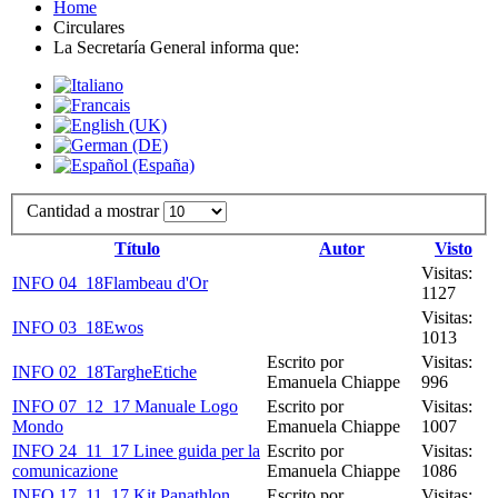
Home
Circulares
La Secretaría General informa que:
Cantidad a mostrar
Título
Autor
Visto
Visitas:
INFO 04_18Flambeau d'Or
1127
Visitas:
INFO 03_18Ewos
1013
Escrito por
Visitas:
INFO 02_18TargheEtiche
Emanuela Chiappe
996
INFO 07_12_17 Manuale Logo
Escrito por
Visitas:
Mondo
Emanuela Chiappe
1007
INFO 24_11_17 Linee guida per la
Escrito por
Visitas:
comunicazione
Emanuela Chiappe
1086
INFO 17_11_17 Kit Panathlon
Escrito por
Visitas: