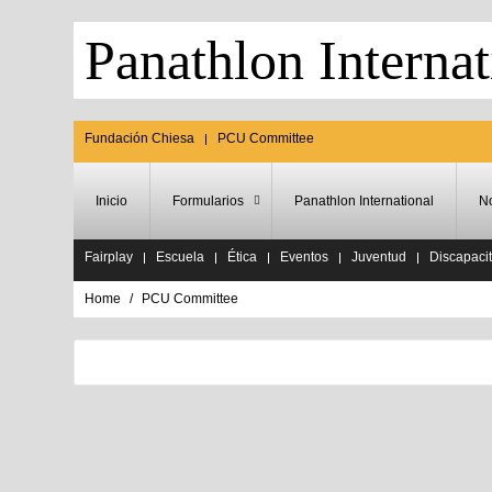
Panathlon Internat
Fundación Chiesa
PCU Committee
Inicio
Formularios
Panathlon International
No
Fairplay
Escuela
Ética
Eventos
Juventud
Discapaci
Home
PCU Committee