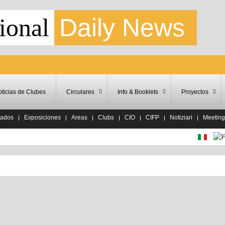
ional
Daily News
ticias de Clubes
Circulares
Info & Booklets
Proyectos
tados
Exposiciones
Areas
Clubs
CIO
CIFP
Notiziari
Meeting