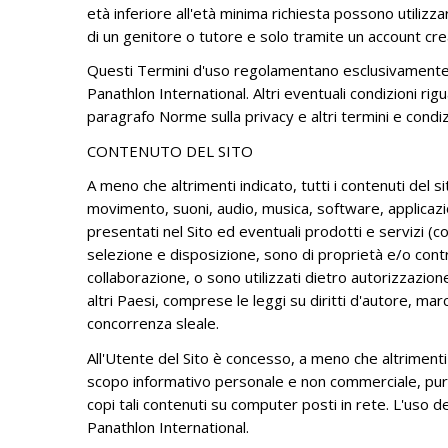
BESCHLÜSSE INTERNATIONALE
età inferiore all'età minima richiesta possono utilizza
STRATEGIC PLAN 20
KONGRESSE
di un genitore o tutore e solo tramite un account cre
KOMITEE DER
Questi Termini d'uso regolamentano esclusivamente l'u
DISTRIKTPRÄSIDENTEN
Panathlon International. Altri eventuali condizioni ri
paragrafo Norme sulla privacy e altri termini e condiz
ADMINISTRATIVE DOKUMENTE
CONTENUTO DEL SITO
A meno che altrimenti indicato, tutti i contenuti del sit
movimento, suoni, audio, musica, software, applicazion
presentati nel Sito ed eventuali prodotti e servizi (c
selezione e disposizione, sono di proprietà e/o control
collaborazione, o sono utilizzati dietro autorizzazione
altri Paesi, comprese le leggi su diritti d'autore, marc
concorrenza sleale.
All'Utente del Sito è concesso, a meno che altrimenti
scopo informativo personale e non commerciale, purché 
copi tali contenuti su computer posti in rete. L'uso 
Panathlon International.