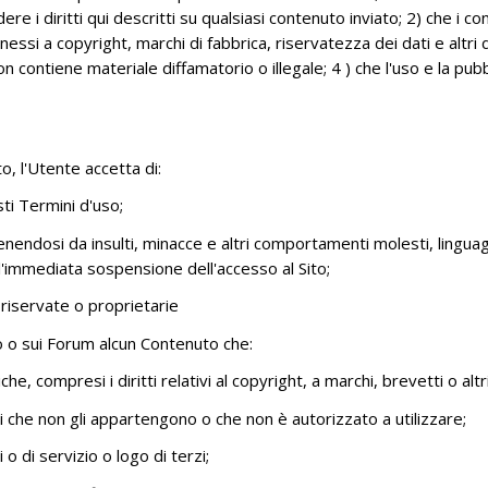
re i diritti qui descritti su qualsiasi contenuto inviato; 2) che i co
connessi a copyright, marchi di fabbrica, riservatezza dei dati e altri 
 contiene materiale diffamatorio o illegale; 4 ) che l'uso e la pub
to, l'Utente accetta di:
sti Termini d'uso;
ndosi da insulti, minacce e altri comportamenti molesti, lingua
l'immediata sospensione dell'accesso al Sito;
 riservate o proprietarie
o o sui Forum alcun Contenuto che:
che, compresi i diritti relativi al copyright, a marchi, brevetti o altri
 che non gli appartengono o che non è autorizzato a utilizzare;
 di servizio o logo di terzi;