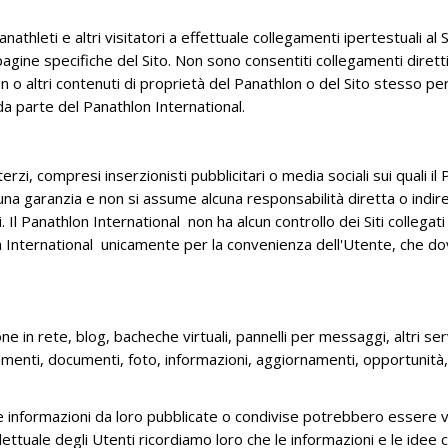
Panathleti e altri visitatori a effettuale collegamenti ipertestuali a
agine specifiche del Sito. Non sono consentiti collegamenti diretti a 
 o altri contenuti di proprietà del Panathlon o del Sito stesso per 
a parte del Panathlon International.
rzi, compresi inserzionisti pubblicitari o media sociali sui quali il
una garanzia e non si assume alcuna responsabilità diretta o indirett
gati. Il Panathlon International non ha alcun controllo dei Siti colle
 International unicamente per la convenienza dell'Utente, che dovrà
in rete, blog, bacheche virtuali, pannelli per messaggi, altri serviz
menti, documenti, foto, informazioni, aggiornamenti, opportunità,
 informazioni da loro pubblicate o condivise potrebbero essere vis
ellettuale degli Utenti ricordiamo loro che le informazioni e le id