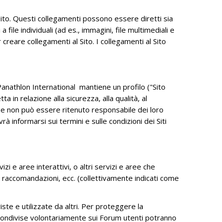
l Sito. Questi collegamenti possono essere diretti sia
file individuali (ad es., immagini, file multimediali e
creare collegamenti al Sito. I collegamenti al Sito
 Panathlon International mantiene un profilo ("Sito
a in relazione alla sicurezza, alla qualità, al
gati e non può essere ritenuto responsabile dei loro
 informarsi sui termini e sulle condizioni dei Siti
i e aree interattivi, o altri servizi e aree che
 raccomandazioni, ecc. (collettivamente indicati come
te e utilizzate da altri. Per proteggere la
ee condivise volontariamente sui Forum utenti potranno