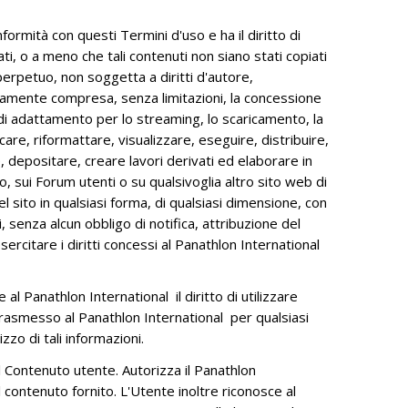
ormità con questi Termini d'uso e ha il diritto di
ti, o a meno che tali contenuti non siano stati copiati
perpetuo, non soggetta a diritti d'autore,
rettamente compresa, senza limitazioni, la concessione
oni di adattamento per lo streaming, lo scaricamento, la
care, riformattare, visualizzare, eseguire, distribuire,
, depositare, creare lavori derivati ed elaborare in
o, sui Forum utenti o su qualsivoglia altro sito web di
l sito in qualsiasi forma, di qualsiasi dimensione, con
 senza alcun obbligo di notifica, attribuzione del
esercitare i diritti concessi al Panathlon International
al Panathlon International il diritto di utilizzare
trasmesso al Panathlon International per qualsiasi
zo di tali informazioni.
al Contenuto utente. Autorizza il Panathlon
l contenuto fornito. L'Utente inoltre riconosce al