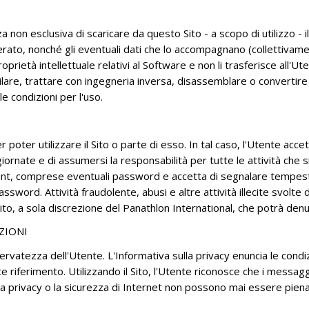
 non esclusiva di scaricare da questo Sito - a scopo di utilizzo - il 
erato, nonché gli eventuali dati che lo accompagnano (collettivame
 proprietà intellettuale relativi al Software e non li trasferisce all'U
are, trattare con ingegneria inversa, disassemblare o convertire i
le condizioni per l'uso.
 poter utilizzare il Sito o parte di esso. In tal caso, l'Utente acc
iornate e di assumersi la responsabilità per tutte le attività che 
count, comprese eventuali password e accetta di segnalare tempest
ssword. Attività fraudolente, abusi e altre attività illecite svolte 
l Sito, a sola discrezione del Panathlon International, che potrà den
ZIONI
rvatezza dell'Utente. L'Informativa sulla privacy enuncia le condizio
riferimento. Utilizzando il Sito, l'Utente riconosce che i messaggi 
e la privacy o la sicurezza di Internet non possono mai essere pie