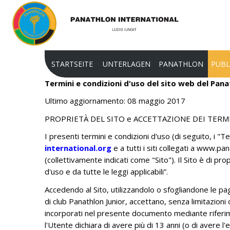
STARTSEITE
UNTERLAGEN
PANATHLON
PUBL
Termini e condizioni d'uso del sito web del Pan
Ultimo aggiornamento: 08 maggio 2017
VERFASSUNGSGESETZ
FINALITÄT
CHA
PROPRIETÀ DEL SITO e ACCETTAZIONE DEI TERMI
STATUTEN PANATHLON
CLUBS
ZEI
INTERNATIONAL
I presenti termini e condizioni d'uso (di seguito, i "Te
DISTRIKTE UND AR
SON
international.org
e a tutti i siti collegati a www.pan
VERBANDSORDNUNG PANATHLON
UNSERE STRUKTUR
PRE
(collettivamente indicati come "Sito"). Il Sito è di pr
VERBANDSORDNUNG PJ
d'uso e da tutte le leggi applicabili”.
UNSERE GESCHICHT
PANATHLON INTERNATIONAL
Accedendo al Sito, utilizzandolo o sfogliandone le pagi
MISSION
JURISTISCHE ANERKENNUNG
di club Panathlon Junior, accettano, senza limitazioni o
FLAMBEAU D'OR
incorporati nel presente documento mediante riferimen
IOC ANERKENNUNG
l'Utente dichiara di avere più di 13 anni (o di avere l
PANATHLON INTER