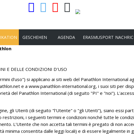
IKATION
GESCHEHEN
AGENDA
ERASMUSPORT
NACHRIC
athlon
RTEN VON PI
FLAMBEAU D'OR 2026
NI E DELLE CONDIZIONI D'USO
TSCHRIFT
23. INTERNATIONALER KONGRESS –
52. ORDENTLICHE UND
rmini d'uso") si applicano ai siti web del Panathlon International agl
EAS
DERHEFTE
AUSSERORDENTLICHE
athlon.net e a www.panathlon-international.org, i suoi siti per dispo
GENERALVERSAMMLUNG – GENT
SSEMELDUNGEN
INTERNATIONALER PRÄSIDENT
oprietà del Panathlon International (di seguito "PI" e "noi"). L'acce
VOM 4. BIS 6. JUNI 2026
E
INTERNATIONALER VORSTAND
AUSSERORDENTLICHE
ne, gli Utenti (di seguito "l'Utente" o "gli Utenti"), siano essi par
PRÄSIDENTENAUSSCHUSS
FAIR PLAY
GENERALVERSAMMLUNG_ 24.
 restrizioni, i seguenti termini e condizioni nonché tutte le condizion
MAI_ONLINE
ABSCHLUSSPRÜFERAUSSCHUSS
SPORT UND ETHIK
to. L'Utente che non accetta tali termini è pregato di non acceder
'età minima consentita dalle leggi locali) e di essere legalmente in 
AUSSERORDENTLICHEN
NATIONAL
VERFASSUNG UND SCHIEDSGERICHT
SPORT UND INTEGRATION