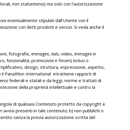
 locali, non statunitensi) ma solo con l'autorizzazione
COMPETITION 2024
FINALITÄT
ni eventualmente stipulati dall'Utente con il
DER INTERNATIONALE
nazione con detti prodotti e servizi. Si veda anche il
GRAFIKWETTBEWERB
CHIESA AWARD
WERDET FREUNDE DER STIFTUNG
zioni, fotografie, immagini, dati, video, immagini in
o, funzionalità, promozioni e forum) inclusi o
ADMINISTRATIVE DOCUMENTS
emplificativo, design, struttura, espressione, aspetto,
 il Panathlon International intrattiene rapporti di
nsi federali e statali e da leggi, norme e trattati di
protezione della proprietà intellettuale e contro la
singola di qualsiasi Contenuto protetto da copyright a
i avvisi presenti in tale contenuto; b) non pubblichi o
entito senza la previa autorizzazione scritta del