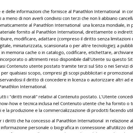
 delle informazioni che fornisce al Panathlon International in conf
 meno di non averli condivisi con terzi che non li abbiano cancella
utomaticamente al Panathlon International una licenza mondiale, in 
al materiale fornito al Panathlon International, direttamente o indi
 distribuire, modificare, adattare (compreso il diritto senza limitazi
itale, miniaturizzata, scansionata o per altre tecnologie); a pubbli
in memoria cache o in catalogo, codificare, etichettare, archiviare
 incorporato o altrimenti reso disponibile dall'Utente su questo Sit
asi Contenuto utente postato tramite terzi sul Sito o nei Servizi de
er qualsiasi scopo, compresi gli scopi pubblicitari e promozionali,
iservandosi il diritto di concedere in licenza o autorizzare altri ad 
Panathlon International.
 i "diritti morali" relativi al Contenuto postato. L'Utente concede 
now-how e tecnica inclusa nel Contenuto utente che ha fornito o 
e la produzione e la commercializzazione di prodotti facendo utiliz
 i diritti che ha concesso al Panathlon International in relazione 
 informazione personale o biografica in connessione all'utilizzo de