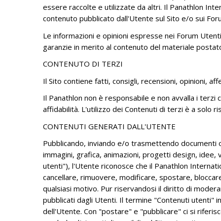
essere raccolte e utilizzate da altri. Il Panathlon Int
contenuto pubblicato dall'Utente sul Sito e/o sui For
Le informazioni e opinioni espresse nei Forum Utenti no
garanzie in merito al contenuto del materiale postato.
CONTENUTO DI TERZI
Il Sito contiene fatti, consigli, recensioni, opinioni, 
Il Panathlon non è responsabile e non avvalla i terzi c
affidabilità. L'utilizzo dei Contenuti di terzi è a solo r
CONTENUTI GENERATI DALL'UTENTE
Pubblicando, inviando e/o trasmettendo documenti o c
immagini, grafica, animazioni, progetti design, idee, v
utenti"), l'Utente riconosce che il Panathlon Internati
cancellare, rimuovere, modificare, spostare, bloccar
qualsiasi motivo. Pur riservandosi il diritto di mode
pubblicati dagli Utenti. Il termine "Contenuti utenti" 
dell'Utente. Con "postare" e "pubblicare" ci si riferis