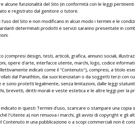
re alcune funzionalità del Sito (in conformità con le leggi pertinenti
GENERALVERSAMMLUNG - SAMSTAG,
22-2026
SCHATZMEISTER
SPORT UND JUGEND
ato e registrato dal genitore o tutore.
DEN 14. DEZEMBER UM 15:00 UHR
(CET)
GENERALSEKRETÄR
so del Sito e non modificano in alcun modo i termini e le condizio
guardanti determinati prodotti e servizi saranno presentate in combi
ORDINARY AND ELECTIVE GENERAL
GENERALSEKRETARIAT
ioni.
MEETING - 14-15 JUNE 2024 –
KOMMISSIONEN
AGRIGENTO (I)
GENERALWAHLVERSAMMLUNG -
o (compresi design, testi, articoli, grafica, annunci sociali, illustra
OSIMO 17. OKTOBER 2020
i, opere d'arte, interfacce utente, marchi, logo, codice informatic
ollettivamente indicati come il "Contenuto"), compresi, a titolo es
AUSSERORDENTLICHEN
lati dal Panathlon, dai suoi licenziatari o da soggetti terzi con cui
VERSAMMLUNG MOLFETTA 26
 e sono protetti legalmente, senza limitazioni, dalle leggi statunite
OKTOBER 2019
hi, brevetti, diritti morali e veste estetica e le altre leggi per la 
XIII CONGRESO PANAMERICANO
BUENOS AIRES 2019
 indicato in questi Termini d'uso, scaricare o stampare una copia 
PI EXTRAORDINARY GENERAL
l'Utente a) non rimuova i marchi, gli avvisi di copyright e gli altr
MEETING - CASTELLANZA 6TH APRIL
del Contenuto in una pubblicazione o a scopi commerciali non è cons
2019