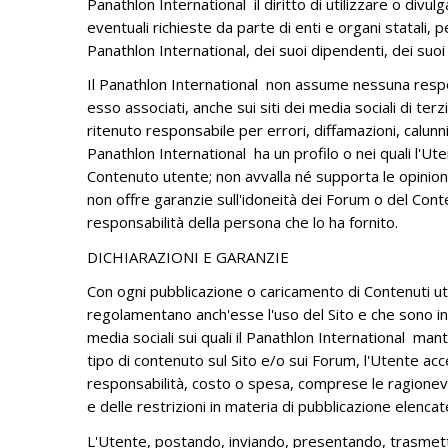
Panathlon International il diritto di utilizzare o divu
eventuali richieste da parte di enti e organi statali,
Panathlon International, dei suoi dipendenti, dei suoi 
Il Panathlon International non assume nessuna respon
esso associati, anche sui siti dei media sociali di ter
ritenuto responsabile per errori, diffamazioni, calunnie
Panathlon International ha un profilo o nei quali l'Ute
Contenuto utente; non avvalla né supporta le opinioni 
non offre garanzie sull'idoneità dei Forum o del Cont
responsabilità della persona che lo ha fornito.
DICHIARAZIONI E GARANZIE
Con ogni pubblicazione o caricamento di Contenuti ute
regolamentano anch'esse l'uso del Sito e che sono inc
media sociali sui quali il Panathlon International man
tipo di contenuto sul Sito e/o sui Forum, l'Utente acc
responsabilità, costo o spesa, comprese le ragionevol
e delle restrizioni in materia di pubblicazione elencat
L'Utente, postando, inviando, presentando, trasmette