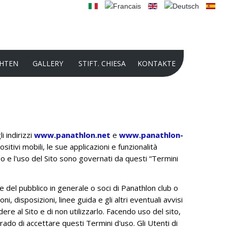
HTEN
GALLERY
STIFT. CHIESA
KONTAKTE
2025 PHOTO CONTEST
INTERNATIONAL AUDIO-VIDEO
COMPETITION 2024
i indirizzi
www.panathlon.net
e
www.panathlon-
sitivi mobili, le sue applicazioni e funzionalità
PHOTO CONTEST 2024
sso e l'uso del Sito sono governati da questi “Termini
PRÄSENTATION DER STIFTUNG 2022
GESCHICHTE DER KULTURSTIFTUNG
te del pubblico in generale o soci di Panathlon club o
PANATHLON INTERNATIONAL -
i, disposizioni, linee guida e gli altri eventuali avvisi
DOMENICO CHIESA
e al Sito e di non utilizzarlo. Facendo uso del sito,
grado di accettare questi Termini d'uso. Gli Utenti di
INTERNATIONAL AUDIO-VIDEO