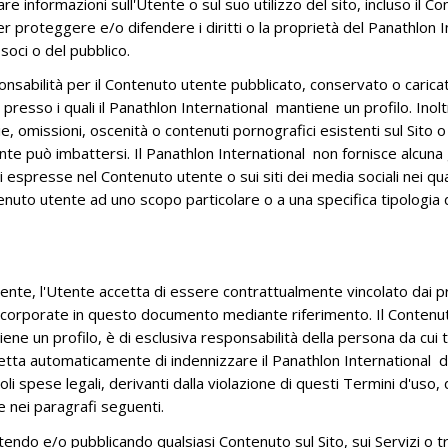
lgare informazioni sull'Utente o sul suo utilizzo del sito, incluso il
 per proteggere e/o difendere i diritti o la proprietà del Panathlon
soci o del pubblico.
sabilità per il Contenuto utente pubblicato, conservato o caricato
zi presso i quali il Panathlon International mantiene un profilo. In
, omissioni, oscenità o contenuti pornografici esistenti sul Sito o su
nte può imbattersi. Il Panathlon International non fornisce alcuna ga
espresse nel Contenuto utente o sui siti dei media sociali nei qual
enuto utente ad uno scopo particolare o a una specifica tipologia d
nte, l'Utente accetta di essere contrattualmente vincolato dai pr
orporate in questo documento mediante riferimento. Il Contenuto u
tiene un profilo, è di esclusiva responsabilità della persona da cui
etta automaticamente di indennizzare il Panathlon International da 
i spese legali, derivanti dalla violazione di questi Termini d'uso,
e nei paragrafi seguenti.
ndo e/o pubblicando qualsiasi Contenuto sul Sito, sui Servizi o tr