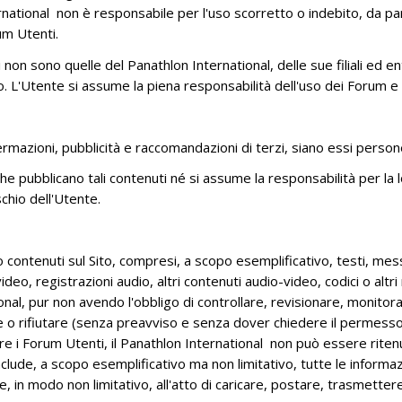
ernational non è responsabile per l'uso scorretto o indebito, da par
um Utenti.
n sono quelle del Panathlon International, delle sue filiali ed entit
 L'Utente si assume la piena responsabilità dell'uso dei Forum e ric
affermazioni, pubblicità e raccomandazioni di terzi, siano essi person
he pubblicano tali contenuti né si assume la responsabilità per la l
ischio dell'Utente.
ontenuti sul Sito, compresi, a scopo esemplificativo, testi, mess
ideo, registrazioni audio, altri contenuti audio-video, codici o alt
onal, pur non avendo l'obbligo di controllare, revisionare, monitorare
e o rifiutare (senza preavviso e senza dover chiedere il permesso
rare i Forum Utenti, il Panathlon International non può essere rite
include, a scopo esemplificativo ma non limitativo, tutte le informa
ce, in modo non limitativo, all'atto di caricare, postare, trasmetter