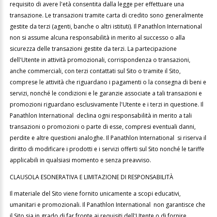
requisito di avere l'età consentita dalla legge per effettuare una
transazione. Le transazioni tramite carta di credito sono generalmente
gestite da terzi (agenti, banche o altri istituti). Il Panathlon International
non si assume alcuna responsabilità in merito al successo o alla
sicurezza delle transazioni gestite da terzi. La partecipazione
dell'Utente in attività promozionali, corrispondenza o transazioni,
anche commerciali, con terzi contattati sul Sito o tramite il Sito,
comprese le attività che riguardano i pagamenti o la consegna di beni e
servizi, nonché le condizioni e le garanzie associate a tali transazioni e
promozioni riguardano esclusivamente l'Utente e i terzi in questione. Il
Panathlon International declina ogni responsabilità in merito a tali
transazioni o promozioni o parte di esse, compresi eventuali danni,
perdite e altre questioni analoghe. Il Panathlon International si riserva il
diritto di modificare i prodotti e i servizi offerti sul Sito nonché le tariffe
applicabili in qualsiasi momento e senza preavviso.
CLAUSOLA ESONERATIVA E LIMITAZIONE DI RESPONSABILITÀ
Il materiale del Sito viene fornito unicamente a scopi educativi,
umanitari e promozionali. Il Panathlon International non garantisce che
il Sito sia in grado di far fronte ai requisiti dell'Utente o di fornire