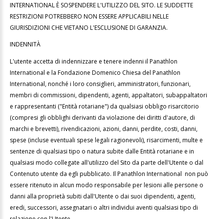
INTERNATIONAL È SOSPENDERE L'UTILIZZO DEL SITO. LE SUDDETTE
RESTRIZIONI POTREBBERO NON ESSERE APPLICABILI NELLE
GIURISDIZIONI CHE VIETANO L'ESCLUSIONE DI GARANZIA.
INDENNITÀ
L'utente accetta di indennizzare e tenere indenni il Panathlon
International e la Fondazione Domenico Chiesa del Panathlon
International, nonché i loro consiglieri, amministratori, funzionari,
membri di commissioni, dipendenti, agenti, appaltatori, subappaltatori
e rappresentanti ("Entità rotariane") da qualsiasi obbligo risarcitorio
(compresi gli obblighi derivanti da violazione dei diritti d'autore, di
marchi e brevetti), rivendicazioni, azioni, danni, perdite, costi, danni,
spese (incluse eventuali spese legali ragionevoli), risarcimenti, multe e
sentenze di qualsiasi tipo o natura subite dalle Entità rotariane e in
qualsiasi modo collegate all'utilizzo del Sito da parte dell'Utente o dal
Contenuto utente da egli pubblicato. Il Panathlon International non può
essere ritenuto in alcun modo responsabile per lesioni alle persone o
danni alla proprietà subiti dall'Utente o dai suoi dipendenti, agenti,
eredi, successori, assegnatari o altri individui aventi qualsiasi tipo di
relazione con l'Utente.