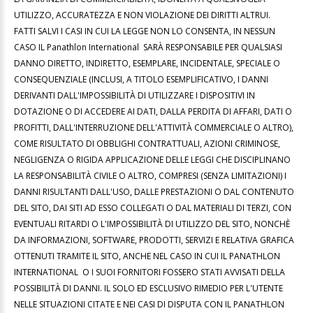
UTILIZZO, ACCURATEZZA E NON VIOLAZIONE DEI DIRITTI ALTRUI.
FATTI SALVI I CASI IN CUI LA LEGGE NON LO CONSENTA, IN NESSUN
CASO IL Panathlon International SARÀ RESPONSABILE PER QUALSIASI
DANNO DIRETTO, INDIRETTO, ESEMPLARE, INCIDENTALE, SPECIALE O
CONSEQUENZIALE (INCLUSI, A TITOLO ESEMPLIFICATIVO, I DANNI
DERIVANTI DALL'IMPOSSIBILITÀ DI UTILIZZARE I DISPOSITIVI IN
DOTAZIONE O DI ACCEDERE AI DATI, DALLA PERDITA DI AFFARI, DATI O
PROFITTI, DALL'INTERRUZIONE DELL'ATTIVITÀ COMMERCIALE O ALTRO),
COME RISULTATO DI OBBLIGHI CONTRATTUALI, AZIONI CRIMINOSE,
NEGLIGENZA O RIGIDA APPLICAZIONE DELLE LEGGI CHE DISCIPLINANO
LA RESPONSABILITÀ CIVILE O ALTRO, COMPRESI (SENZA LIMITAZIONI) I
DANNI RISULTANTI DALL'USO, DALLE PRESTAZIONI O DAL CONTENUTO
DEL SITO, DAI SITI AD ESSO COLLEGATI O DAL MATERIALI DI TERZI, CON
EVENTUALI RITARDI O L'IMPOSSIBILITÀ DI UTILIZZO DEL SITO, NONCHÈ
DA INFORMAZIONI, SOFTWARE, PRODOTTI, SERVIZI E RELATIVA GRAFICA
OTTENUTI TRAMITE IL SITO, ANCHE NEL CASO IN CUI IL PANATHLON
INTERNATIONAL O I SUOI FORNITORI FOSSERO STATI AVVISATI DELLA
POSSIBILITÀ DI DANNI. IL SOLO ED ESCLUSIVO RIMEDIO PER L'UTENTE
NELLE SITUAZIONI CITATE E NEI CASI DI DISPUTA CON IL PANATHLON