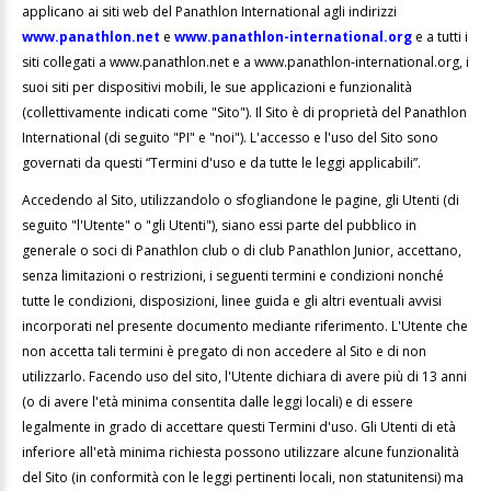
applicano ai siti web del Panathlon International agli indirizzi
www.panathlon.net
e
www.panathlon-international.org
e a tutti i
siti collegati a www.panathlon.net e a www.panathlon-international.org, i
suoi siti per dispositivi mobili, le sue applicazioni e funzionalità
(collettivamente indicati come "Sito"). Il Sito è di proprietà del Panathlon
International (di seguito "PI" e "noi"). L'accesso e l'uso del Sito sono
governati da questi “Termini d'uso e da tutte le leggi applicabili”.
Accedendo al Sito, utilizzandolo o sfogliandone le pagine, gli Utenti (di
seguito "l'Utente" o "gli Utenti"), siano essi parte del pubblico in
generale o soci di Panathlon club o di club Panathlon Junior, accettano,
senza limitazioni o restrizioni, i seguenti termini e condizioni nonché
tutte le condizioni, disposizioni, linee guida e gli altri eventuali avvisi
incorporati nel presente documento mediante riferimento. L'Utente che
non accetta tali termini è pregato di non accedere al Sito e di non
utilizzarlo. Facendo uso del sito, l'Utente dichiara di avere più di 13 anni
(o di avere l'età minima consentita dalle leggi locali) e di essere
legalmente in grado di accettare questi Termini d'uso. Gli Utenti di età
inferiore all'età minima richiesta possono utilizzare alcune funzionalità
del Sito (in conformità con le leggi pertinenti locali, non statunitensi) ma