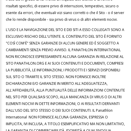
risultati specifici, di essere privo di interruzioni, tempestivo, sicuro o
esente da errori, che eventuali vizi siano corretti o che il Sito - o il server
che lo rende disponibile - sia privo di virus o di altri elementi nocivi.
L'USO E LA NAVIGAZIONE DEL SITO E DEI SITI A ESSO COLLEGATI SONO A
ESCLUSIVO RISCHIO DELL'UTENTE. IL CONTENUTO DEL SITO È FORNITO
"COSÌ COM'È" SENZA GARANZIE DI ALCUN GENERE ED È SOGGETTO A
CAMBIAMENTI SENZA PREVIO AVVISO. IL PANATHLON INTERNATIONAL
NON RICONOSCE ESPRESSAMENTE ALCUNA GARANZIA IN RELAZIONE AL
SITO PANATHLON.ORG E AI SUOI CONTENUTI E DOCUMENTI, COMPRESI
LA PUBBLICITÀ, LE INFORMAZIONI, I PRODOTTI E I SERVIZI DISPONIBILI
SUL SITO O TRAMITE IL SITO STESSO. NON FORNISCE INOLTRE
DICHIARAZIONI E/O GARANZIE IN MERITO ALL'ADEGUATEZZA,
ALL'AFFIDABILITÀ, ALLA PUNTUALITÀ DELLE INFORMAZIONI CONTENUTE
NEL SITO PER QUALSIASI SCOPO, ALLA MANCANZA DI VIRUS O DI ALTRI
ELEMENTI NOCIVI IN DETTE INFORMAZIONI, O AI RISULTATI DERIVANTI
DALL'USO DEL SITO STESSO O DEI SUOI CONTENUTI. IL Panathlon
International NON FORNISCE ALCUNA GARANZIA, ESPRESSA O
IMPLICITA, IVI INCLUSA, A TITOLO ESEMPLIFICATIVO MA NON LIMITATIVO,
LA GARANZIA DI COMMERCIABILITÀ, IDONEITÀ A QUALSIVOGLIA