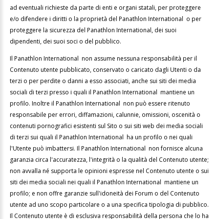
ad eventuali richieste da parte di enti e organi statali, per proteggere
e/o difendere i diritti o la proprietà del Panathlon International o per
proteggere la sicurezza del Panathlon International, dei suoi
dipendenti, dei suoi soci o del pubblico.
Il Panathlon International non assume nessuna responsabilità per il
Contenuto utente pubblicato, conservato o caricato dagli Utenti o da
terzi o per perdite o danni a esso associati, anche sui siti dei media
sociali di terzi presso i quali il Panathlon International mantiene un
profilo. Inoltre il Panathlon International non può essere ritenuto
responsabile per errori, diffamazioni, calunnie, omissioni, oscenità o
contenuti pornografici esistenti sul Sito o sui siti web dei media sociali
di terzi sui quali il Panathlon International ha un profilo o nei quali
l'Utente può imbattersi. Il Panathlon International non fornisce alcuna
garanzia circa l'accuratezza, l'integrità o la qualità del Contenuto utente;
non avvalla né supporta le opinioni espresse nel Contenuto utente o sui
siti dei media sociali nei quali il Panathlon International mantiene un
profilo; e non offre garanzie sull'idoneità dei Forum o del Contenuto
utente ad uno scopo particolare o a una specifica tipologia di pubblico.
Il Contenuto utente è di esclusiva responsabilità della persona che lo ha