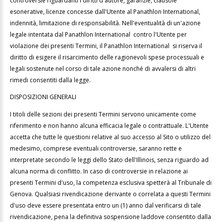
controversie riguardanti i diritti d'autore, garanzie, clausole
esonerative, licenze concesse dall'Utente al
Panathlon International,
indennità, limitazione di responsabilità. Nell'eventualità di un'azione
legale intentata dal Panathlon International contro l'Utente per
violazione dei presenti Termini, il Panathlon International si riserva il
diritto di esigere il risarcimento delle ragionevoli spese processuali e
legali sostenute nel corso di tale azione nonché di avvalersi di altri
rimedi consentiti dalla legge.
DISPOSIZIONI GENERALI
I titoli delle sezioni dei presenti Termini servono unicamente come
riferimento e non hanno alcuna efficacia legale o contrattuale. L'Utente
accetta che tutte le questioni relative al suo accesso al Sito o utilizzo del
medesimo, comprese eventuali controversie, saranno rette e
interpretate secondo le leggi dello Stato dell'Illinois, senza riguardo ad
alcuna norma di conflitto. In caso di controversie in relazione ai
presenti Termini d'uso, la competenza esclusiva spetterà al Tribunale di
Genova. Qualsiasi rivendicazione derivante o correlata a questi Termini
d'uso deve essere presentata entro un (1) anno dal verificarsi di tale
rivendicazione, pena la definitiva sospensione laddove consentito dalla