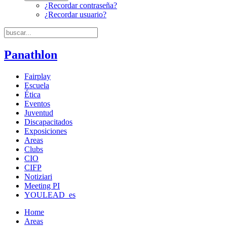
¿Recordar contraseña?
¿Recordar usuario?
Panathlon
Fairplay
Escuela
Ética
Eventos
Juventud
Discapacitados
Exposiciones
Areas
Clubs
CIO
CIFP
Notiziari
Meeting PI
YOULEAD_es
Home
Areas