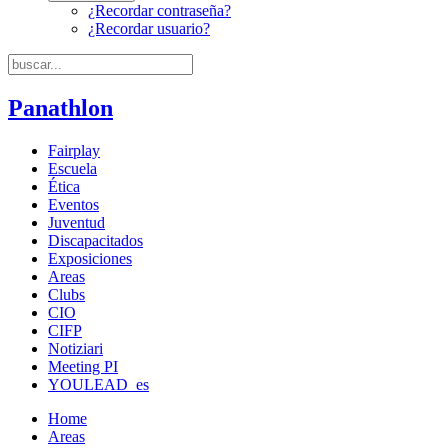
¿Recordar contraseña?
¿Recordar usuario?
Panathlon
Fairplay
Escuela
Ética
Eventos
Juventud
Discapacitados
Exposiciones
Areas
Clubs
CIO
CIFP
Notiziari
Meeting PI
YOULEAD_es
Home
Areas