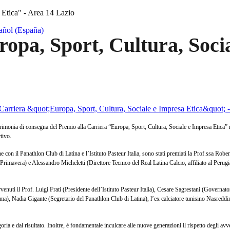
 Etica" - Area 14 Lazio
opa, Sport, Cultura, Socia
imonia di consegna del Premio alla Carriera “Europa, Sport, Cultura, Sociale e Impresa Etica” ne
rtivo.
con il Panathlon Club di Latina e l’Istituto Pasteur Italia, sono stati premiati la Prof.ssa Rober
Primavera) e Alessandro Micheletti (Direttore Tecnico del Real Latina Calcio, affiliato al Perugi
rvenuti il Prof. Luigi Frati (Presidente dell’Istituto Pasteur Italia), Cesare Sagrestani (Governa
, Nadia Gigante (Segretario del Panathlon Club di Latina), l’ex calciatore tunisino Nasreddine
oria e dal risultato. Inoltre, è fondamentale inculcare alle nuove generazioni il rispetto degli av