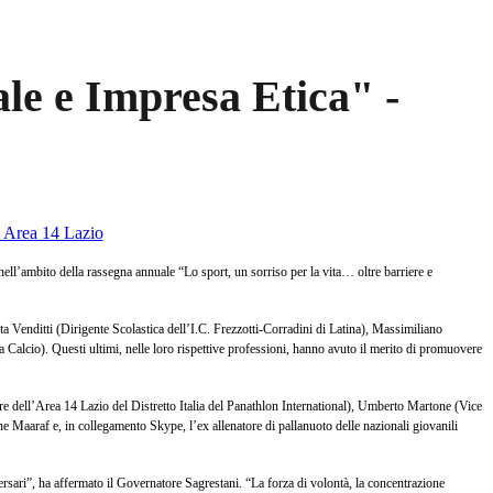
le e Impresa Etica" -
ll’ambito della rassegna annuale “Lo sport, un sorriso per la vita… oltre barriere e
ta Venditti (Dirigente Scolastica dell’I.C. Frezzotti-Corradini di Latina), Massimiliano
a Calcio). Questi ultimi, nelle loro rispettive professioni, hanno avuto il merito di promuovere
tore dell’Area 14 Lazio del Distretto Italia del Panathlon International), Umberto Martone (Vice
 Maaraf e, in collegamento Skype, l’ex allenatore di pallanuoto delle nazionali giovanili
versari”, ha affermato il Governatore Sagrestani. “La forza di volontà, la concentrazione