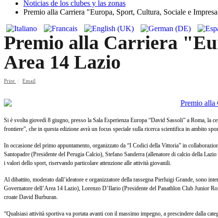
Noticias de los clubes y las zonas
Premio alla Carriera "Europa, Sport, Cultura, Sociale e Impresa
Premio alla Carriera "Eur
Area 14 Lazio
Print
Email
Si è svolta giovedì 8 giugno, presso la Sala Esperienza Europa “David Sassoli” a Roma, la cer
frontiere”, che in questa edizione avrà un focus speciale sulla ricerca scientifica in ambito spo
In occasione del primo appuntamento, organizzato da “I Codici della Vittoria” in collaborazione 
Santopadre (Presidente del Perugia Calcio), Stefano Sanderra (allenatore di calcio della Lazio 
i valori dello sport, riservando particolare attenzione alle attività giovanili.
Al dibattito, moderato dall’ideatore e organizzatore della rassegna Pierluigi Grande, sono inte
Governatore dell’Area 14 Lazio), Lorenzo D’Ilario (Presidente del Panathlon Club Junior Roma)
croate David Burburan.
“Qualsiasi attività sportiva va portata avanti con il massimo impegno, a prescindere dalla categ