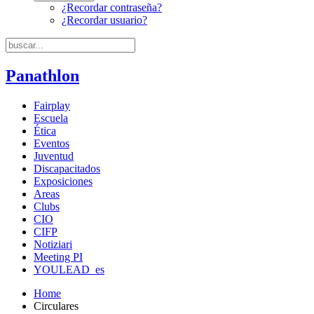
¿Recordar contraseña?
¿Recordar usuario?
Panathlon
Fairplay
Escuela
Ética
Eventos
Juventud
Discapacitados
Exposiciones
Areas
Clubs
CIO
CIFP
Notiziari
Meeting PI
YOULEAD_es
Home
Circulares