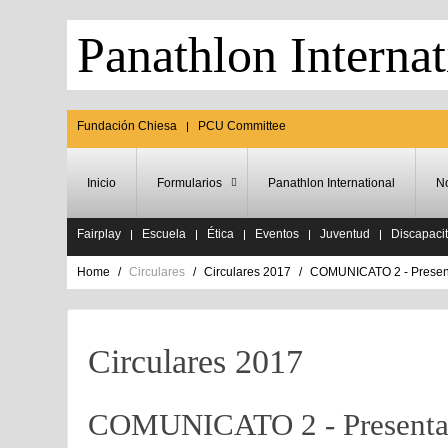
Panathlon Internat
Fundación Chiesa
PCU Committee
Inicio
Formularios
Panathlon International
No
Fairplay
Escuela
Ética
Eventos
Juventud
Discapaci
Home
Circulares
Circulares 2017
COMUNICATO 2 - Present
Circulares 2017
COMUNICATO 2 - Presentaz