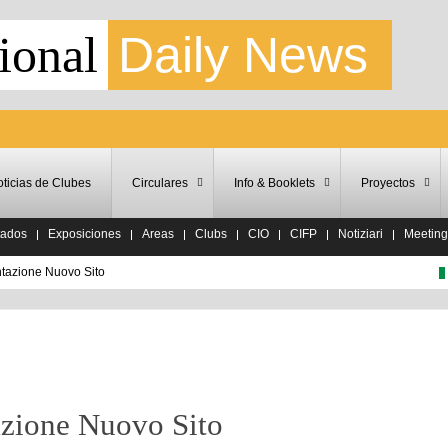
ional
Daily News
ticias de Clubes
Circulares
Info & Booklets
Proyectos
tados
Exposiciones
Areas
Clubs
CIO
CIFP
Notiziari
Meeting
azione Nuovo Sito
ione Nuovo Sito