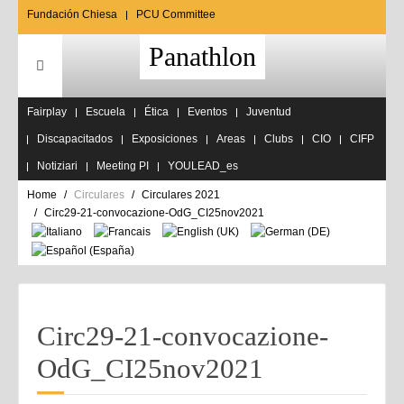
Fundación Chiesa
PCU Committee
Panathlon
Fairplay
Escuela
Ética
Eventos
Juventud
Discapacitados
Exposiciones
Areas
Clubs
CIO
CIFP
Notiziari
Meeting PI
YOULEAD_es
Home
Circulares
Circulares 2021
Circ29-21-convocazione-OdG_CI25nov2021
Circ29-21-convocazione-
OdG_CI25nov2021