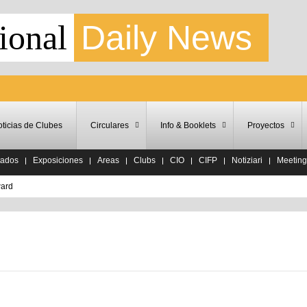
ional
Daily News
ticias de Clubes
Circulares
Info & Booklets
Proyectos
tados
Exposiciones
Areas
Clubs
CIO
CIFP
Notiziari
Meeting
ward