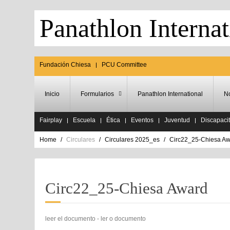
Panathlon Internat
Fundación Chiesa
PCU Committee
Inicio
Formularios
Panathlon International
No
Fairplay
Escuela
Ética
Eventos
Juventud
Discapaci
Home
Circulares
Circulares 2025_es
Circ22_25-Chiesa A
Circ22_25-Chiesa Award
leer el documento - ler o documento