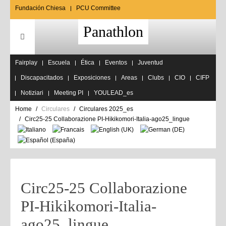
Fundación Chiesa
PCU Committee
Panathlon
Fairplay
Escuela
Ética
Eventos
Juventud
Discapacitados
Exposiciones
Areas
Clubs
CIO
CIFP
Notiziari
Meeting PI
YOULEAD_es
Home
Circulares
Circulares 2025_es
Circ25-25 Collaborazione PI-Hikikomori-Italia-ago25_lingue
Circ25-25 Collaborazione
PI-Hikikomori-Italia-
ago25_lingue