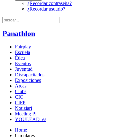
¿Recordar contraseña?
¿Recordar usuario?
Panathlon
Fairplay
Escuela
Ética
Eventos
Juventud
Discapacitados
Exposiciones
Areas
Clubs
CIO
CIFP
Notiziari
Meeting PI
YOULEAD_es
Home
Circulares