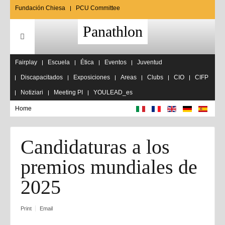
Fundación Chiesa
PCU Committee
Panathlon
Fairplay
Escuela
Ética
Eventos
Juventud
Discapacitados
Exposiciones
Areas
Clubs
CIO
CIFP
Notiziari
Meeting PI
YOULEAD_es
Home
Candidaturas a los
premios mundiales de
2025
Print
Email