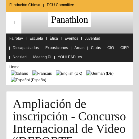
Fundación Chiesa
PCU Committee
Panathlon
Fairplay
Escuela
Ética
Eventos
Juventud
Discapacitados
Exposiciones
Areas
Clubs
CIO
CIFP
Notiziari
Meeting PI
YOULEAD_es
Home
Ampliación de
inscripción - Concurso
Internacional de Video