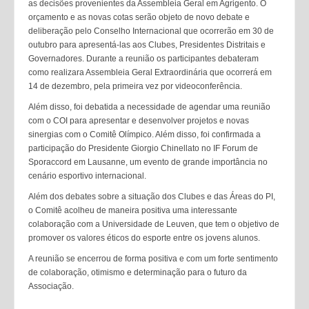
as decisões provenientes da Assembleia Geral em Agrigento. O
orçamento e as novas cotas serão objeto de novo debate e
deliberação pelo Conselho Internacional que ocorrerão em 30 de
outubro para apresentá-las aos Clubes, Presidentes Distritais e
Governadores. Durante a reunião os participantes debateram
como realizara Assembleia Geral Extraordinária que ocorrerá em
14 de dezembro, pela primeira vez por videoconferência.
Além disso, foi debatida a necessidade de agendar uma reunião
com o COI para apresentar e desenvolver projetos e novas
sinergias com o Comitê Olímpico. Além disso, foi confirmada a
participação do Presidente Giorgio Chinellato no IF Forum de
Sporaccord em Lausanne, um evento de grande importância no
cenário esportivo internacional.
Além dos debates sobre a situação dos Clubes e das Áreas do PI,
o Comitê acolheu de maneira positiva uma interessante
colaboração com a Universidade de Leuven, que tem o objetivo de
promover os valores éticos do esporte entre os jovens alunos.
A reunião se encerrou de forma positiva e com um forte sentimento
de colaboração, otimismo e determinação para o futuro da
Associação.