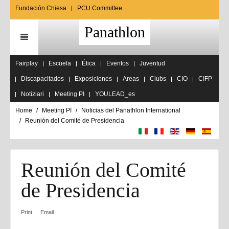
Fundación Chiesa
PCU Committee
Panathlon
Fairplay
Escuela
Ética
Eventos
Juventud
Discapacitados
Exposiciones
Areas
Clubs
CIO
CIFP
Notiziari
Meeting PI
YOULEAD_es
Home
Meeting PI
Noticias del Panathlon International
Reunión del Comité de Presidencia
Reunión del Comité
de Presidencia
Print
Email