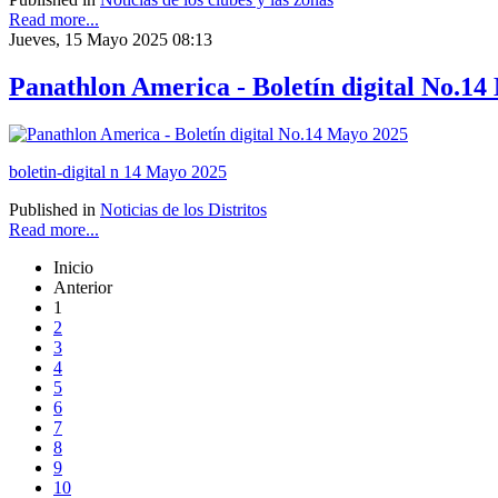
Read more...
Jueves, 15 Mayo 2025 08:13
Panathlon America - Boletín digital No.1
boletin-digital n 14 Mayo 2025
Published in
Noticias de los Distritos
Read more...
Inicio
Anterior
1
2
3
4
5
6
7
8
9
10