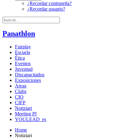
¿Recordar contraseña?
¿Recordar usuario?
Panathlon
Fairplay
Escuela
Ética
Eventos
Juventud
Discapacitados
Exposiciones
Areas
Clubs
CIO
CIFP
Notiziari
Meeting PI
YOULEAD_es
Home
Notiziari