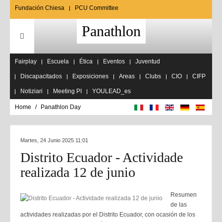
Fundación Chiesa
PCU Committee
Panathlon
Fairplay
Escuela
Ética
Eventos
Juventud
Discapacitados
Exposiciones
Areas
Clubs
CIO
CIFP
Notiziari
Meeting PI
YOULEAD_es
Home
Panathlon Day
Martes, 24 Junio 2025 11:01
Distrito Ecuador - Actividade
realizada 12 de junio
Resumen
de las
actividades realizadas por el Distrito Ecuador, con ocasión de los