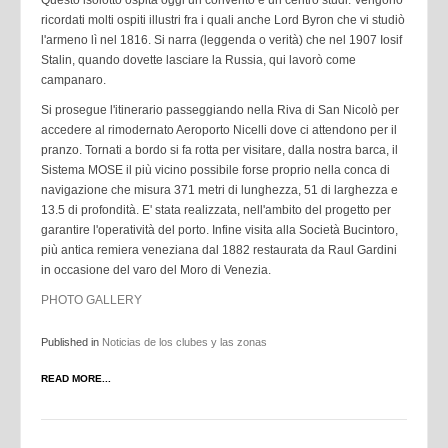
Questo isolotto ospita oggi un convento e un centro studi. Vengono
ricordati molti ospiti illustri fra i quali anche Lord Byron che vi studiò
l'armeno lì nel 1816. Si narra (leggenda o verità) che nel 1907 Iosif
Stalin, quando dovette lasciare la Russia, qui lavorò come
campanaro.
Si prosegue l'itinerario passeggiando nella Riva di San Nicolò per
accedere al rimodernato Aeroporto Nicelli dove ci attendono per il
pranzo. Tornati a bordo si fa rotta per visitare, dalla nostra barca, il
Sistema MOSE il più vicino possibile forse proprio nella conca di
navigazione che misura 371 metri di lunghezza, 51 di larghezza e
13.5 di profondità. E' stata realizzata, nell'ambito del progetto per
garantire l'operatività del porto. Infine visita alla Società Bucintoro,
più antica remiera veneziana dal 1882 restaurata da Raul Gardini
in occasione del varo del Moro di Venezia.
PHOTO GALLERY
Published in
Noticias de los clubes y las zonas
READ MORE...