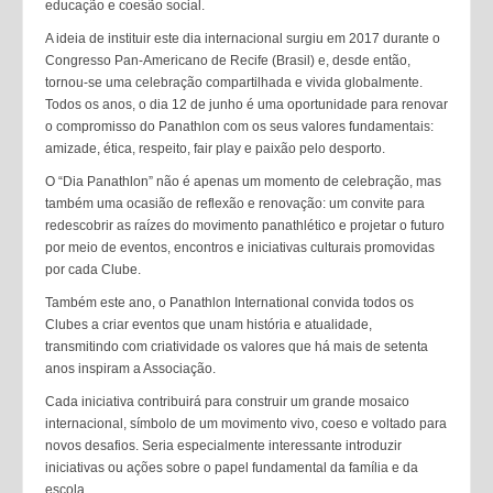
educação e coesão social.
A ideia de instituir este dia internacional surgiu em 2017 durante o
Congresso Pan-Americano de Recife (Brasil) e, desde então,
tornou-se uma celebração compartilhada e vivida globalmente.
Todos os anos, o dia 12 de junho é uma oportunidade para renovar
o compromisso do Panathlon com os seus valores fundamentais:
amizade, ética, respeito, fair play e paixão pelo desporto.
O “Dia Panathlon” não é apenas um momento de celebração, mas
também uma ocasião de reflexão e renovação: um convite para
redescobrir as raízes do movimento panathlético e projetar o futuro
por meio de eventos, encontros e iniciativas culturais promovidas
por cada Clube.
Também este ano, o Panathlon International convida todos os
Clubes a criar eventos que unam história e atualidade,
transmitindo com criatividade os valores que há mais de setenta
anos inspiram a Associação.
Cada iniciativa contribuirá para construir um grande mosaico
internacional, símbolo de um movimento vivo, coeso e voltado para
novos desafios. Seria especialmente interessante introduzir
iniciativas ou ações sobre o papel fundamental da família e da
escola.