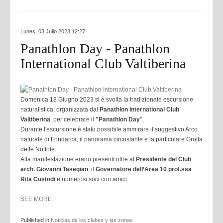
Lunes, 03 Julio 2023 12:27
Panathlon Day - Panathlon
International Club Valtiberina
Domenica 18 Giugno 2023 si è svolta la tradizionale escursione
naturalistica, organizzata dal
Panathlon International Club
Valtiberina
, per celebrare il
"Panathlon Day
".
Durante l'escursione è stato possibile ammirare il suggestivo Arco
naturale di Fondarca, il panorama circostante e la particolare Grotta
delle Nottole.
Alla manifestazione erano presenti oltre al
Presidente del Club
arch. Giovanni Tasegian
, il
Governatore dell’Area 10 prof.ssa
Rita Custodi
e numerosi soci con
amici.
SEE MORE
Published in
Noticias de los clubes y las zonas