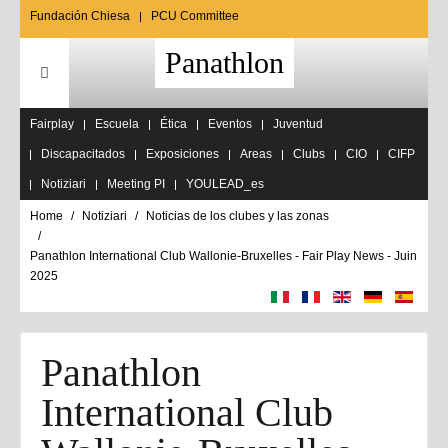
Fundación Chiesa
PCU Committee
Panathlon
Fairplay
Escuela
Ética
Eventos
Juventud
Discapacitados
Exposiciones
Areas
Clubs
CIO
CIFP
Notiziari
Meeting PI
YOULEAD_es
Home
Notiziari
Noticias de los clubes y las zonas
Panathlon International Club Wallonie-Bruxelles - Fair Play News - Juin
2025
Panathlon
International Club