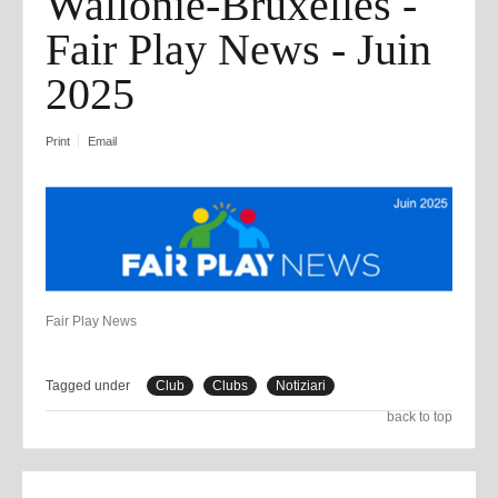
Wallonie-Bruxelles -
Fair Play News - Juin
2025
Print
Email
Fair Play News
Tagged under
Club
Clubs
Notiziari
back to top