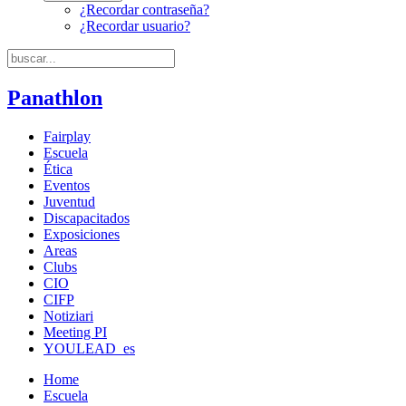
¿Recordar contraseña?
¿Recordar usuario?
Panathlon
Fairplay
Escuela
Ética
Eventos
Juventud
Discapacitados
Exposiciones
Areas
Clubs
CIO
CIFP
Notiziari
Meeting PI
YOULEAD_es
Home
Escuela