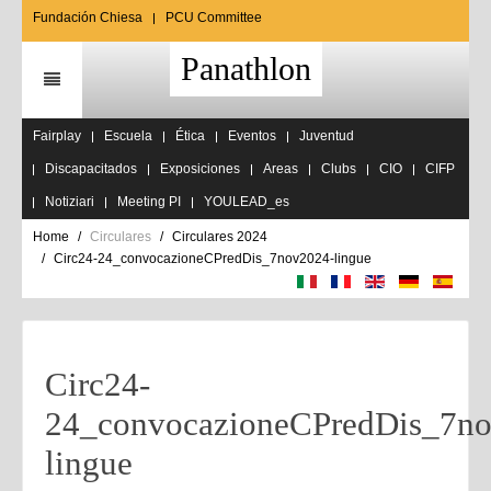
Fundación Chiesa
PCU Committee
Panathlon
Fairplay
Escuela
Ética
Eventos
Juventud
Discapacitados
Exposiciones
Areas
Clubs
CIO
CIFP
Notiziari
Meeting PI
YOULEAD_es
Home
Circulares
Circulares 2024
Circ24-24_convocazioneCPredDis_7nov2024-lingue
Circ24-
24_convocazioneCPredDis_7n
lingue