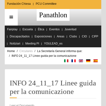
Fundación Chiesa
PCU Committee
Panathlon
Fairplay
Escuela
Ética
Eventos
Juventud
Discapacitados
Exposiciones
Areas
Clubs
CIO
CIFP
Notiziari
Meeting PI
YOULEAD_es
Home
Circulares
La Secretaría General informa que:
INFO 24_11_17 Linee guida per la comunicazione
INFO 24_11_17 Linee guida
per la comunicazione
Leer el Documento