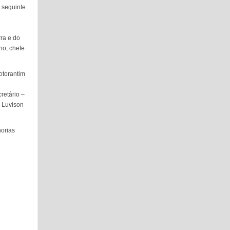
a seguinte
ra e do
no, chefe
otorantim
retário –
o Luvison
orias