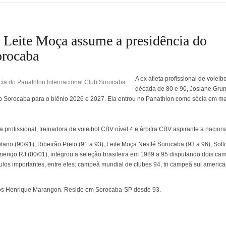
 Leite Moça assume a presidência do
orocaba
A ex atleta profissional de voleib
década de 80 e 90, Josiane Gru
b Sorocaba para o biênio 2026 e 2027. Ela entrou no Panathlon como sócia em m
 profissional, treinadora de voleibol CBV nível 4 e árbitra CBV aspirante a nacion
ano (90/91), Ribeirão Preto (91 a 93), Leite Moça Nestlé Sorocaba (93 a 96), Soll
amengo RJ (00/01), integrou a seleção brasileira em 1989 a 95 disputando dois c
ulos importantes, entre eles: campeã mundial de clubes 94, tri campeã sul americ
nos Henrique Marangon. Reside em Sorocaba-SP desde 93.