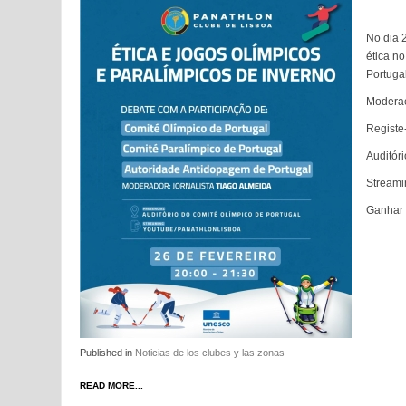
No dia 2
ética n
Portuga
Moderaç
Registe
Auditór
Streami
Ganhar 
Published in
Noticias de los clubes y las zonas
READ MORE...