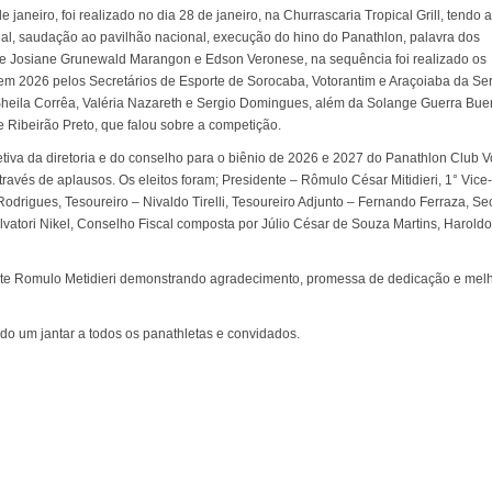
aneiro, foi realizado no dia 28 de janeiro, na Churrascaria Tropical Grill, tendo 
al, saudação ao pavilhão nacional, execução do hino do Panathlon, palavra dos
te Josiane Grunewald Marangon e Edson Veronese, na sequência foi realizado os
em 2026 pelos Secretários de Esporte de Sorocaba, Votorantim e Araçoiaba da Ser
, Sheila Corrêa, Valéria Nazareth e Sergio Domingues, além da Solange Guerra Bue
 Ribeirão Preto, que falou sobre a competição.
tiva da diretoria e do conselho para o biênio de 2026 e 2027 do Panathlon Club V
vés de aplausos. Os eleitos foram; Presidente – Rômulo César Mitidieri, 1° Vice-
drigues, Tesoureiro – Nivaldo Tirelli, Tesoureiro Adjunto – Fernando Ferraza, Sec
lvatori Nikel, Conselho Fiscal composta por Júlio César de Souza Martins, Harold
nte Romulo Metidieri demonstrando agradecimento, promessa de dedicação e melh
ido um jantar a todos os panathletas e convidados.