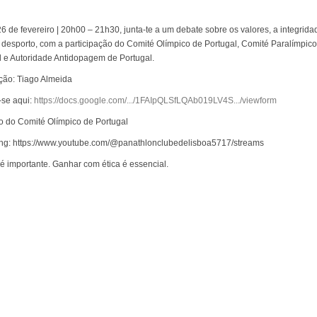
6 de fevereiro | 20h00 – 21h30, junta-te a um debate sobre os valores, a integrida
o desporto, com a participação do Comité Olímpico de Portugal, Comité Paralímpic
l e Autoridade Antidopagem de Portugal.
ão: Tiago Almeida
-se aqui:
https://docs.google.com/.../1FAIpQLSfLQAb019LV4S.../viewform
io do Comité Olímpico de Portugal
ng: https://www.youtube.com/@panathlonclubedelisboa5717/streams
é importante. Ganhar com ética é essencial.