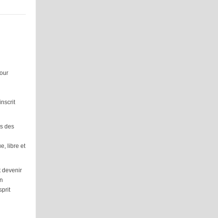
pour
nscrit
és des
, libre et
t devenir
on
sprit