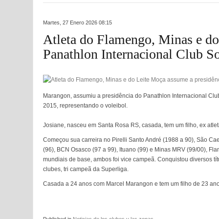
Martes, 27 Enero 2026 08:15
Atleta do Flamengo, Minas e do
Panathlon Internacional Club S
Marangon, assumiu a presidência do Panathlon Internacional Clu
2015, representando o voleibol.
Josiane, nasceu em Santa Rosa RS, casada, tem um filho, ex atleta
Começou sua carreira no Pirelli Santo André (1988 a 90), São Caet
(96), BCN Osasco (97 a 99), Ituano (99) e Minas MRV (99/00), Fl
mundiais de base, ambos foi vice campeã. Conquistou diversos tít
clubes, tri campeã da Superliga.
Casada a 24 anos com Marcel Marangon e tem um filho de 23 a
Published in
Noticias de los clubes y las zonas