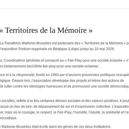
« Territoires de la Mémoire »
Le Panathlon Wallonie-Bruxelles est partenaire des « Territoires de la Mémoire » 
l’exposition Podium organisée en Belgique (Liège) jusqu’au 10 mai 2026.
u, Coordinatrice générale et consacré au « Fair-Play pour une société éclairée » s’i
ps://aidememoire.be/106/le-fair-play-pour-une-societe-eclairee/ .
ance et à la citoyenneté, fondé en 1993 par d’anciens prisonniers politiques rescap
elgique. Depuis lors, l’association développe des projets et mène des actions de
 de lutter contre les idéologies haineuses et de promouvoir une société démocratique
ociétés, reflète à la fois certaines dérives sociales et des valeurs positives. Il peu
ussi un lieu de joie, de dépassement de soi et d’expression collective. L’expositi
ais où le courage, le respect, le Fair-Play, l’humilité, l’équité, la solidarité et l’e
émocratique.
 Wallonie-Bruxelles était écrite dans les gènes de ces deux Institutions.