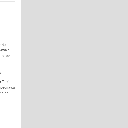
ol da
newald
arço de
al.
o Tietê
ampeonatos
ana de