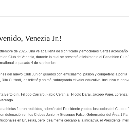
enido, Venezia Jr.!
ptiembre de 2025. Una velada llena de significado y emociones fuertes acompañó 
thlon Club de Venecia, durante la cual se presentó oficialmente el Panathlon Club
ernational el pasado 4 de septiembre.
nes del nuevo Club Junior, guiados con entusiasmo, pasión y competencia por la
Rita Custodi, les felicitó y animó, subrayando el valor educativo, inclusivo e inno
a Bertoldini, Filippo Carraro, Fabio Cerchiai, Nicolò Darai, Jacopo Pajer, Lorenza 
 Marengo.
nathletas fueron recibidos, además del Presidente y todos los socios del Club de
n con delegación en los Clubes Junior, y Giuseppe Falco, Gobernador del Área 1 Pan
itucionales en Bruselas, pero idealmente cercano a la iniciativa, el Presidente Inte