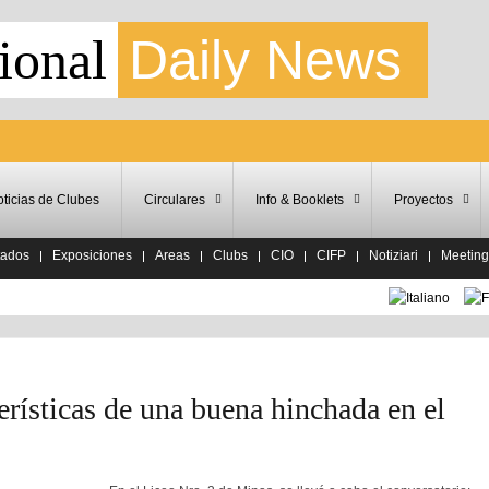
ional
Daily News
ticias de Clubes
Circulares
Info & Booklets
Proyectos
tados
Exposiciones
Areas
Clubs
CIO
CIFP
Notiziari
Meeting
rísticas de una buena hinchada en el