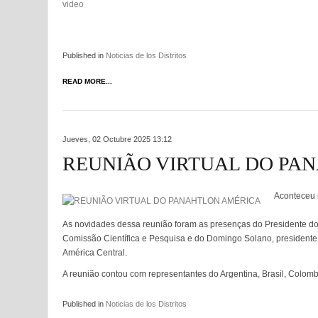
video
Published in
Noticias de los Distritos
READ MORE...
Jueves, 02 Octubre 2025 13:12
REUNIÃO VIRTUAL DO PA
Aconteceu n
As novidades dessa reunião foram as presenças do Presidente do 
Comissão Científica e Pesquisa e do Domingo Solano, presidente
América Central.
A reunião contou com representantes do Argentina, Brasil, Colom
Published in
Noticias de los Distritos