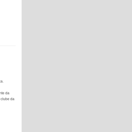
ca.
nte da
 clube da