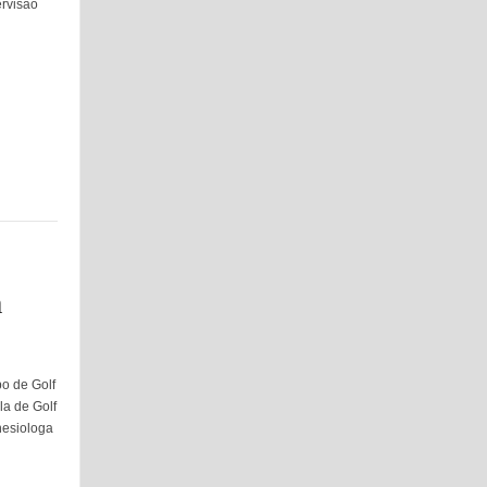
ervisão
a
po de Golf
la de Golf
nesiologa