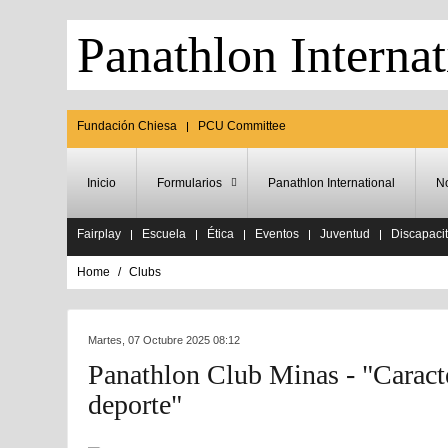
Panathlon Internat
Fundación Chiesa
PCU Committee
Inicio
Formularios
Panathlon International
No
Fairplay
Escuela
Ética
Eventos
Juventud
Discapaci
Home
Clubs
Martes, 07 Octubre 2025 08:12
Panathlon Club Minas - "Caracte
deporte"