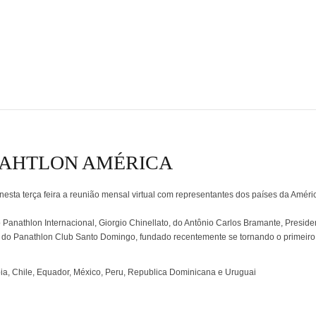
NAHTLON AMÉRICA
esta terça feira a reunião mensal virtual com representantes dos países da Améri
Panathlon Internacional, Giorgio Chinellato, do Antônio Carlos Bramante, Preside
 do Panathlon Club Santo Domingo, fundado recentemente se tornando o primeiro
bia, Chile, Equador, México, Peru, Republica Dominicana e Uruguai