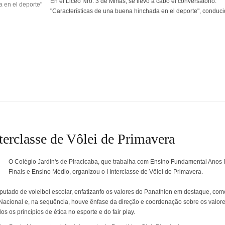
En el Liceo Nro. 3 de Minas, se llevó a cabo el conversatorio:
"Características de una buena hinchada en el deporte", conduci
terclasse de Vôlei de Primavera
O Colégio Jardin's de Piracicaba, que trabalha com Ensino Fundamental Anos I
Finais e Ensino Médio, organizou o I Interclasse de Vôlei de Primavera.
putado de voleibol escolar, enfatizanfo os valores do Panathlon em destaque, com
 Nacional e, na sequência, houve ênfase da direção e coordenação sobre os valor
s os princípios de ética no esporte e do fair play.