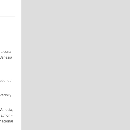
la cena
 Venezia
vador del
Perini y
 Venecia,
athlon -
rnacional