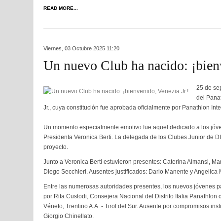
READ MORE...
Viernes, 03 Octubre 2025 11:20
Un nuevo Club ha nacido: ¡bienv
25 de se
del Pana
Jr., cuya constitución fue aprobada oficialmente por Panathlon Int
Un momento especialmente emotivo fue aquel dedicado a los jóve
Presidenta Veronica Berti. La delegada de los Clubes Junior de DI, 
proyecto.
Junto a Veronica Berti estuvieron presentes: Caterina Almansi, Mart
Diego Secchieri. Ausentes justificados: Dario Manente y Angelica
Entre las numerosas autoridades presentes, los nuevos jóvenes pa
por Rita Custodi, Consejera Nacional del Distrito Italia Panathlo
Véneto, Trentino A.A. - Tirol del Sur. Ausente por compromisos inst
Giorgio Chinellato.