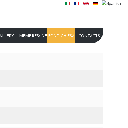
ALLERY
MEMBRES/INFO
FOND CHIESA
CONTACTS
2025 PHOTO CONTEST
PHOTO CONTEST 2024
CONCOURS INTERNATIONAL POUR
RÉALISATIONS AUDIO-VIDÉO 2024
PRÉSENTATION DE LA FONDATION
2022
HISTOIRE DE LA FONDATION
CULTURELLE PANATHLON
INTERNATIONAL - DOMENICO CHIESA