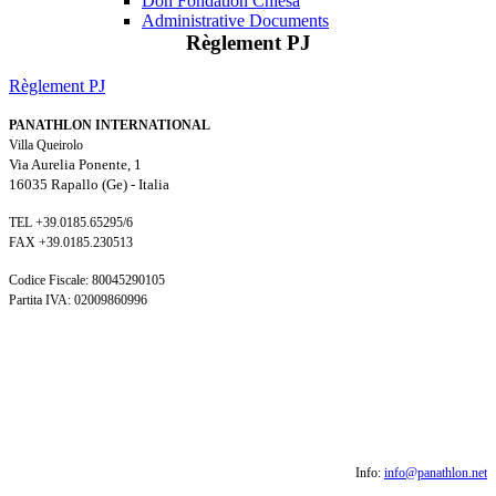
Don Fondation Chiesa
Administrative Documents
Règlement
PJ
Règlement PJ
PANATHLON INTERNATIONAL
Villa Queirolo
Via Aurelia Ponente, 1
16035 Rapallo (Ge) -
Italia
TEL +39.0185.65295/6
FAX +39.0185.230513
Codice Fiscale: 80045290105
Partita IVA: 02009860996
Info:
info@panathlon.net