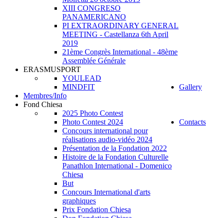
XIII CONGRESO
PANAMERICANO
PI EXTRAORDINARY GENERAL
MEETING - Castellanza 6th April
2019
21ème Congrès International - 48ème
Assemblée Générale
ERASMUSPORT
YOULEAD
MINDFIT
Gallery
Membres/Info
Fond Chiesa
2025 Photo Contest
Photo Contest 2024
Contacts
Concours international pour
réalisations audio-vidéo 2024
Présentation de la Fondation 2022
Histoire de la Fondation Culturelle
Panathlon International - Domenico
Chiesa
But
Concours International d'arts
graphiques
Prix Fondation Chiesa