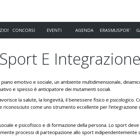
ZIONI
CONCORSI
EVENTI
AGENDA
ERASMUSPORT
G
Sport
E
Integrazion
TE DEL PANATHLON
FLAMBEAU D'OR 2026
YOULEAD
TA
23° CONGRESSO INTERNAZIONALE -
MINDFIT
52° ASSEMBLEA GENERALE
NI
ORDINARIA E STRAORDINARIA -
ano emotivo e sociale, un ambiente multidimensionale, dinamico, l
CATI STAMPA
GAND, 4-6 GIUGNO 2026
RA
IL PRESIDENTE INTERNAZIONALE
ativo e spesso è anticipatore dei mutamenti sociali.
ASSEMBLEA GENERALE
CONSIGLIO INTERNAZIONALE
, favorisce la salute, la longevità, il benessere fisico e psicologico
STRAORDINARIA - 24 MAGGIO 2025 -
ne riconosciuto come uno strumento eccellente per l'integrazione d
COMITATO DI PRESIDENZA
FAIR PLAY
VIA TELEMATICA
COLLEGIO REVISORI CONTABILI
SPORT E ETICA
ASSEMBLEA GENERALE
ciale e psicofisico e di formazione della persona. Lo sport deve e
STRAORDINARIA IN
EL PANATHLON
COLLEGIO ARBITRALE E DI GARANZIA
SPORT E INTEGRAZIONE
ente processi di partecipazione allo sport indipendentemente dall
VIDEOCONFERENZA - 14 DICEMBRE
2026
STATUTARIA