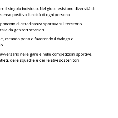
CONCORSO INTERNAZIONALE D'ARTI
re il singolo individuo. Nel gioco esistono diversità di
GRAFICHE
 senso positivo l'unicità di ogni persona.
FONDAZIONE CHIESA AWARD
rincipio di cittadinanza sportiva sul territorio
alia da genitori stranieri.
PAGINA FACEBOOK FONDAZIONE
one, creando ponti e favorendo il dialogo e
DOCUMENTI AMMINISTRATIVI
lo.
DONAZIONE FONDAZIONE CHIESA
l'avversario nelle gare e nelle competizioni sportive.
CATALOGHI
leti, delle squadre e dei relativi sostenitori.