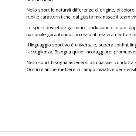
CONGRESSI PANAMERICANI -
Nello sport le naturali differenze di origine, di color
RISOLUZIONI FINALI
ruoli e caratteristiche; dal giusto mix nasce il team v
COMITATO DEI PRESIDENTI DEI
Lo sport dovrebbe garantire l'inclusione e le pari oppo
DISTRETTI - DOCUMENTI FINALI
nazionale garantendo l'accesso al tesseramento e ai camp
DOCUMENTI AMMINISTRATIVI
Il linguaggio sportivo è universale, supera confini, li
l'accoglienza. Bisogna quindi incoraggiare, promuovere,
Nello sport bisogna astenersi da qualsiasi condotta su
Occorre anche mettere in campo iniziative per sensibili