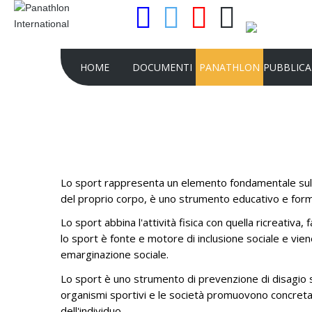
HOME
DOCUMENTI
PANATHLON
PUBBLICA
STATUTO DEL PANATHLON
FINALITÀ
LE CAR
ATTO COSTITUTIVO
I CLUBS
LA RIVIS
QUADER
REGOLAMENTO DEL PANATHLON
I DISTRETTI E LE AREE
Lo sport rappresenta un elemento fondamentale sul pi
COMUNI
RICONOSCIMENTO GIURIDICO DEL
LA NOSTRA STRUTTU
del proprio corpo, è uno strumento educativo e form
PANATHLON INTERNATIONAL
LA STORIA
Lo sport abbina l'attività fisica con quella ricreativa
REGOLAMENTO PJ
lo sport è fonte e motore di inclusione sociale e vie
MISSION
emarginazione sociale.
RICONOSCIMENTO DEL CIO
FLAMBEAU D'OR
Lo sport è uno strumento di prevenzione di disagio so
RISOLUZIONI CONGRESSI
PIANO STRATEGICO D
organismi sportivi e le società promuovono concretam
INTERNAZIONALI
INTERNATIONAL 2022-
dell'individuo.