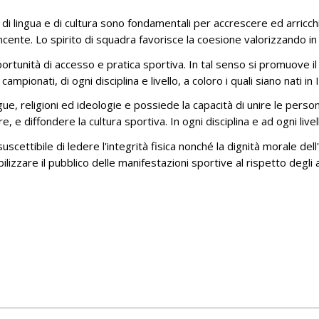
LO SPORT E I GIOVANI
2024 ORE 15.00 (CET)
IL TESORIERE
e, di lingua e di cultura sono fondamentali per accrescere ed arricchi
51A ASSEMBLEA GENERALE ELETTIVA
incente. Lo spirito di squadra favorisce la coesione valorizzando in
IL SEGRETARIO GENERALE
- TAVOLA ROTONDA - AGRIGENTO
rtunità di accesso e pratica sportiva. In tal senso si promuove il p
14-15 GIUGNO 2024
SEGRETERIA GENERALE
ionati, di ogni disciplina e livello, a coloro i quali siano nati in It
XV CONGRESSO PANAMERICANO
LE COMMISSIONI
ngue, religioni ed ideologie e possiede la capacità di unire le pers
GUAYAQUIL - ECUADOR - 4/6
RAPPRESENTANZE
 e diffondere la cultura sportiva. In ogni disciplina e ad ogni livel
OTTOBRE 2023
scettibile di ledere l'integrità fisica nonché la dignità morale del
XIV CONGRESO PANAMERICANO
zzare il pubblico delle manifestazioni sportive al rispetto degli at
COCHABAMBA - BOLIVIA - 5 E 6
NOVEMBRE 2022_
TAVOLA ROTONDA “GLI EFFETTI DEI
CONFLITTI E DELLA POLITICA NELLO
SPORT”
ASSEMBLEA GENERALE E
STRAORDINARIA - LOSANNA 11
GIUGNO 2022