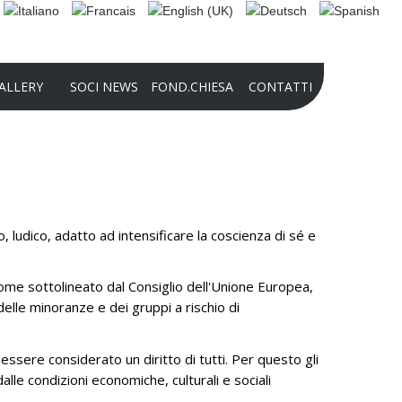
ALLERY
SOCI NEWS
FOND.CHIESA
CONTATTI
e
2025 PHOTO CONTEST
COMPETIZIONE INTERNAZIONALE DI
AUDIO-VIDEO_2024
udico, adatto ad intensificare la coscienza di sé e
2024 PHOTO CONTEST
PRESENTAZIONE FONDAZIONE 2022
. Come sottolineato dal Consiglio dell'Unione Europea,
STORIA DELLA FONDAZIONE
elle minoranze e dei gruppi a rischio di
CULTURALE PANATHLON
INTERNATIONAL – DOMENICO
ssere considerato un diritto di tutti. Per questo gli
CHIESA
e condizioni economiche, culturali e sociali
FINALITÀ