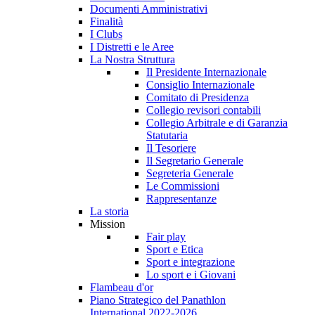
Documenti Amministrativi
Finalità
I Clubs
I Distretti e le Aree
La Nostra Struttura
Il Presidente Internazionale
Consiglio Internazionale
Comitato di Presidenza
Collegio revisori contabili
Collegio Arbitrale e di Garanzia
Statutaria
Il Tesoriere
Il Segretario Generale
Segreteria Generale
Le Commissioni
Rappresentanze
La storia
Mission
Fair play
Sport e Etica
Sport e integrazione
Lo sport e i Giovani
Flambeau d'or
Piano Strategico del Panathlon
International 2022-2026