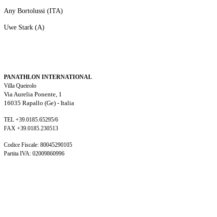
Any Bortolussi (ITA)
Uwe Stark (A)
PANATHLON INTERNATIONAL
Villa Queirolo
Via Aurelia Ponente, 1
16035 Rapallo (Ge) -
Italia
TEL +39.0185.65295/6
FAX +39.0185.230513
Codice Fiscale: 80045290105
Partita IVA: 02009860996