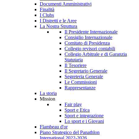
Documenti Amministrativi
Finalità
I Clubs
I Distretti e le Aree
La Nostra Struttura
Il Presidente Internazionale
Consiglio Internazionale
Comitato di Presidenza
Collegio revisori contabili
Collegio Arbitrale e di Garanzia
Statutaria
Il Tesoriere
Il Segretario Generale
Segreteria Generale
Le Commissioni
Rappresentanze
La storia
Mission
Fair play
Sport e Etica
Sport e integrazione
Lo sport e i Giovani
Flambeau d'or
Piano Strategico del Panathlon
International 2022-2026