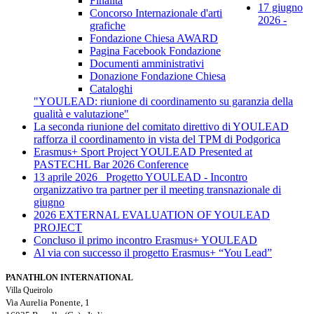
Finalità
17 giugno
Concorso Internazionale d'arti
2026 -
grafiche
Fondazione Chiesa AWARD
Pagina Facebook Fondazione
Documenti amministrativi
Donazione Fondazione Chiesa
Cataloghi
"YOULEAD: riunione di coordinamento su garanzia della
qualità e valutazione"
La seconda riunione del comitato direttivo di YOULEAD
rafforza il coordinamento in vista del TPM di Podgorica
Erasmus+ Sport Project YOULEAD Presented at
PASTECHL Bar 2026 Conference
13 aprile 2026_ Progetto YOULEAD - Incontro
organizzativo tra partner per il meeting transnazionale di
giugno
2026 EXTERNAL EVALUATION OF YOULEAD
PROJECT
Concluso il primo incontro Erasmus+ YOULEAD
Al via con successo il progetto Erasmus+ “You Lead”
PANATHLON INTERNATIONAL
Villa Queirolo
Via Aurelia Ponente, 1