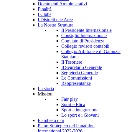
Documenti Amministrativi
Finalità
I Clubs
I Distretti e le Aree
La Nostra Struttura
Il Presidente Internazionale
Consiglio Internazionale
Comitato di Presidenza
Collegio revisori contabili
Collegio Arbitrale e di Garanzia
Statutaria
Il Tesoriere
Il Segretario Generale
Segreteria Generale
Le Commissioni
Rappresentanze
La storia
Mission
Fair play
Sport e Etica
Sport e integrazione
Lo sport e i Giovani
Flambeau d'or
Piano Strategico del Panathlon
International 2022-2026