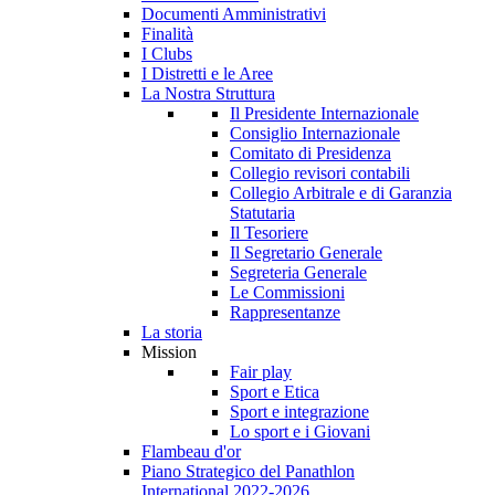
Documenti Amministrativi
Finalità
I Clubs
I Distretti e le Aree
La Nostra Struttura
Il Presidente Internazionale
Consiglio Internazionale
Comitato di Presidenza
Collegio revisori contabili
Collegio Arbitrale e di Garanzia
Statutaria
Il Tesoriere
Il Segretario Generale
Segreteria Generale
Le Commissioni
Rappresentanze
La storia
Mission
Fair play
Sport e Etica
Sport e integrazione
Lo sport e i Giovani
Flambeau d'or
Piano Strategico del Panathlon
International 2022-2026