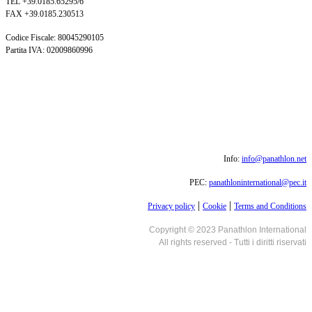
TEL +39.0185.65295/6
FAX +39.0185.230513
Codice Fiscale: 80045290105
Partita IVA: 02009860996
Info:
info@panathlon.net
PEC:
panathloninternational@pec.it
|
|
Privacy policy
Cookie
Terms and Conditions
Copyright © 2023 Panathlon International
All rights reserved - Tutti i diritti riservati