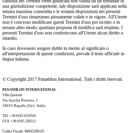
clausola dei Termini viene giudicata non valida da un tribunale di
una giurisdizione competente, tale disposizione sarà applicata nella
misura massima consentita e le restanti disposizioni dei presenti
Termini d'uso rimarranno pienamente valide e in vigore. All'Utente
non è concesso modificare questi Termini d'uso per iscritto o in
nessun altro modo; qualsiasi proposta di modifica sarà respinta. I
presenti Termini d'uso non conferiscono all'Utente alcun diritto o
rimedio.
In caso dovessero sorgere dubbi in merito al significato o
all'interpretazione di queste condizioni, prevale il testo ufficiale in
lingua italiana.
© Copyright 2017 Panathlon International. Tutti i diritti riservati.
PANATHLON INTERNATIONAL
Villa Queirolo
Via Aurelia Ponente, 1
16035 Rapallo (Ge) -
Italia
TEL +39.0185.65295/6
FAX +39.0185.230513
Codice Fiscale: 80045290105