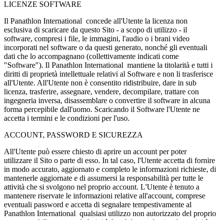
LICENZE SOFTWARE
Il Panathlon International concede all'Utente la licenza non
esclusiva di scaricare da questo Sito - a scopo di utilizzo - il
software, compresi i file, le immagini, l'audio o i brani video
incorporati nel software o da questi generato, nonché gli eventuali
dati che lo accompagnano (collettivamente indicati come
"Software"). Il Panathlon International mantiene la titolarità e tutti i
diritti di proprietà intellettuale relativi al Software e non li trasferisce
all'Utente. All'Utente non è consentito ridistribuire, dare in sub
licenza, trasferire, assegnare, vendere, decompilare, trattare con
ingegneria inversa, disassemblare o convertire il software in alcuna
forma percepibile dall'uomo. Scaricando il Software l'Utente ne
accetta i termini e le condizioni per l'uso.
ACCOUNT, PASSWORD E SICUREZZA
All'Utente può essere chiesto di aprire un account per poter
utilizzare il Sito o parte di esso. In tal caso, l'Utente accetta di fornire
in modo accurato, aggiornato e completo le informazioni richieste, di
mantenerle aggiornate e di assumersi la responsabilità per tutte le
attività che si svolgono nel proprio account. L'Utente è tenuto a
mantenere riservate le informazioni relative all'account, comprese
eventuali password e accetta di segnalare tempestivamente al
Panathlon International qualsiasi utilizzo non autorizzato del proprio