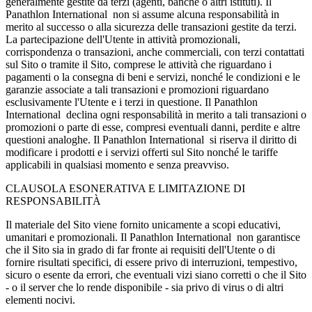
generalmente gestite da terzi (agenti, banche o altri istituti). Il
Panathlon International non si assume alcuna responsabilità in
merito al successo o alla sicurezza delle transazioni gestite da terzi.
La partecipazione dell'Utente in attività promozionali,
corrispondenza o transazioni, anche commerciali, con terzi contattati
sul Sito o tramite il Sito, comprese le attività che riguardano i
pagamenti o la consegna di beni e servizi, nonché le condizioni e le
garanzie associate a tali transazioni e promozioni riguardano
esclusivamente l'Utente e i terzi in questione. Il Panathlon
International declina ogni responsabilità in merito a tali transazioni o
promozioni o parte di esse, compresi eventuali danni, perdite e altre
questioni analoghe. Il Panathlon International si riserva il diritto di
modificare i prodotti e i servizi offerti sul Sito nonché le tariffe
applicabili in qualsiasi momento e senza preavviso.
CLAUSOLA ESONERATIVA E LIMITAZIONE DI
RESPONSABILITÀ
Il materiale del Sito viene fornito unicamente a scopi educativi,
umanitari e promozionali. Il Panathlon International non garantisce
che il Sito sia in grado di far fronte ai requisiti dell'Utente o di
fornire risultati specifici, di essere privo di interruzioni, tempestivo,
sicuro o esente da errori, che eventuali vizi siano corretti o che il Sito
- o il server che lo rende disponibile - sia privo di virus o di altri
elementi nocivi.