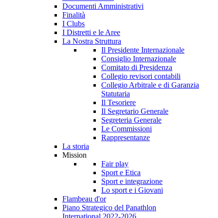
Documenti Amministrativi
Finalità
I Clubs
I Distretti e le Aree
La Nostra Struttura
Il Presidente Internazionale
Consiglio Internazionale
Comitato di Presidenza
Collegio revisori contabili
Collegio Arbitrale e di Garanzia
Statutaria
Il Tesoriere
Il Segretario Generale
Segreteria Generale
Le Commissioni
Rappresentanze
La storia
Mission
Fair play
Sport e Etica
Sport e integrazione
Lo sport e i Giovani
Flambeau d'or
Piano Strategico del Panathlon
International 2022-2026