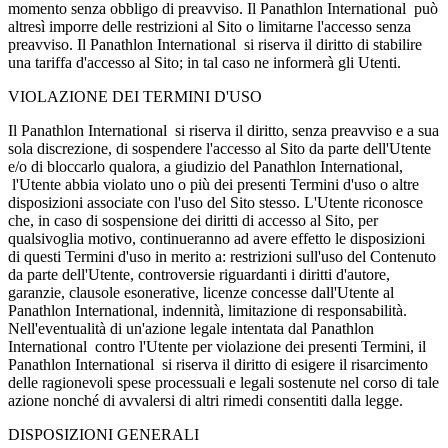
momento senza obbligo di preavviso. Il Panathlon International può
altresì imporre delle restrizioni al Sito o limitarne l'accesso senza
preavviso. Il Panathlon International si riserva il diritto di stabilire
una tariffa d'accesso al Sito; in tal caso ne informerà gli Utenti.
VIOLAZIONE DEI TERMINI D'USO
Il Panathlon International si riserva il diritto, senza preavviso e a sua
sola discrezione, di sospendere l'accesso al Sito da parte dell'Utente
e/o di bloccarlo qualora, a giudizio del Panathlon International,
l'Utente abbia violato uno o più dei presenti Termini d'uso o altre
disposizioni associate con l'uso del Sito stesso. L'Utente riconosce
che, in caso di sospensione dei diritti di accesso al Sito, per
qualsivoglia motivo, continueranno ad avere effetto le disposizioni
di questi Termini d'uso in merito a: restrizioni sull'uso del Contenuto
da parte dell'Utente, controversie riguardanti i diritti d'autore,
garanzie, clausole esonerative, licenze concesse dall'Utente al
Panathlon International, indennità, limitazione di responsabilità.
Nell'eventualità di un'azione legale intentata dal Panathlon
International contro l'Utente per violazione dei presenti Termini, il
Panathlon International si riserva il diritto di esigere il risarcimento
delle ragionevoli spese processuali e legali sostenute nel corso di tale
azione nonché di avvalersi di altri rimedi consentiti dalla legge.
DISPOSIZIONI GENERALI