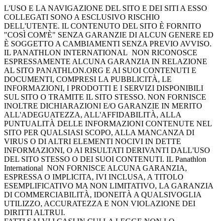
L'USO E LA NAVIGAZIONE DEL SITO E DEI SITI A ESSO
COLLEGATI SONO A ESCLUSIVO RISCHIO
DELL'UTENTE. IL CONTENUTO DEL SITO È FORNITO
"COSÌ COM'È" SENZA GARANZIE DI ALCUN GENERE ED
È SOGGETTO A CAMBIAMENTI SENZA PREVIO AVVISO.
IL PANATHLON INTERNATIONAL NON RICONOSCE
ESPRESSAMENTE ALCUNA GARANZIA IN RELAZIONE
AL SITO PANATHLON.ORG E AI SUOI CONTENUTI E
DOCUMENTI, COMPRESI LA PUBBLICITÀ, LE
INFORMAZIONI, I PRODOTTI E I SERVIZI DISPONIBILI
SUL SITO O TRAMITE IL SITO STESSO. NON FORNISCE
INOLTRE DICHIARAZIONI E/O GARANZIE IN MERITO
ALL'ADEGUATEZZA, ALL'AFFIDABILITÀ, ALLA
PUNTUALITÀ DELLE INFORMAZIONI CONTENUTE NEL
SITO PER QUALSIASI SCOPO, ALLA MANCANZA DI
VIRUS O DI ALTRI ELEMENTI NOCIVI IN DETTE
INFORMAZIONI, O AI RISULTATI DERIVANTI DALL'USO
DEL SITO STESSO O DEI SUOI CONTENUTI. IL Panathlon
International NON FORNISCE ALCUNA GARANZIA,
ESPRESSA O IMPLICITA, IVI INCLUSA, A TITOLO
ESEMPLIFICATIVO MA NON LIMITATIVO, LA GARANZIA
DI COMMERCIABILITÀ, IDONEITÀ A QUALSIVOGLIA
UTILIZZO, ACCURATEZZA E NON VIOLAZIONE DEI
DIRITTI ALTRUI.