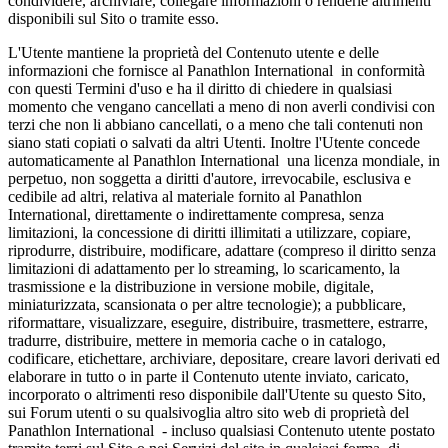
condividere, archiviare, collegare informazioni o renderle altrimenti
disponibili sul Sito o tramite esso.
L'Utente mantiene la proprietà del Contenuto utente e delle
informazioni che fornisce al Panathlon International in conformità
con questi Termini d'uso e ha il diritto di chiedere in qualsiasi
momento che vengano cancellati a meno di non averli condivisi con
terzi che non li abbiano cancellati, o a meno che tali contenuti non
siano stati copiati o salvati da altri Utenti. Inoltre l'Utente concede
automaticamente al Panathlon International una licenza mondiale, in
perpetuo, non soggetta a diritti d'autore, irrevocabile, esclusiva e
cedibile ad altri, relativa al materiale fornito al Panathlon
International, direttamente o indirettamente compresa, senza
limitazioni, la concessione di diritti illimitati a utilizzare, copiare,
riprodurre, distribuire, modificare, adattare (compreso il diritto senza
limitazioni di adattamento per lo streaming, lo scaricamento, la
trasmissione e la distribuzione in versione mobile, digitale,
miniaturizzata, scansionata o per altre tecnologie); a pubblicare,
riformattare, visualizzare, eseguire, distribuire, trasmettere, estrarre,
tradurre, distribuire, mettere in memoria cache o in catalogo,
codificare, etichettare, archiviare, depositare, creare lavori derivati ed
elaborare in tutto o in parte il Contenuto utente inviato, caricato,
incorporato o altrimenti reso disponibile dall'Utente su questo Sito,
sui Forum utenti o su qualsivoglia altro sito web di proprietà del
Panathlon International - incluso qualsiasi Contenuto utente postato