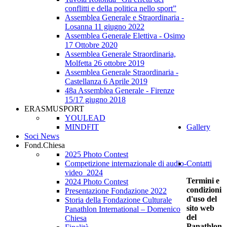
conflitti e della politica nello sport”
Assemblea Generale e Straordinaria -
Losanna 11 giugno 2022
Assemblea Generale Elettiva - Osimo
17 Ottobre 2020
Assemblea Generale Straordinaria,
Molfetta 26 ottobre 2019
Assemblea Generale Straordinaria -
Castellanza 6 Aprile 2019
48a Assemblea Generale - Firenze
15/17 giugno 2018
ERASMUSPORT
YOULEAD
MINDFIT
Gallery
Soci News
Fond.Chiesa
2025 Photo Contest
Competizione internazionale di audio-
Contatti
video_2024
Termini e
2024 Photo Contest
condizioni
Presentazione Fondazione 2022
d'uso del
Storia della Fondazione Culturale
sito web
Panathlon International – Domenico
del
Chiesa
Panathlon