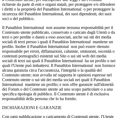
richieste da parte di enti e organi statali, per proteggere e/o difendere
i diritti o la proprietà del Panathlon International o per proteggere la
sicurezza del Panathlon International, dei suoi dipendenti, dei suoi
soci o del pubblico.
Il Panathlon International non assume nessuna responsabilità per il
Contenuto utente pubblicato, conservato o caricato dagli Utenti o da
terzi o per perdite o danni a esso associati, anche sui siti dei media
sociali di terzi presso i quali il Panathlon International mantiene un
profilo. Inoltre il Panathlon International non può essere ritenuto
responsabile per errori, diffamazioni, calunnie, omissioni, oscenità o
contenuti pornografici esistenti sul Sito o sui siti web dei media
sociali di terzi sui quali il Panathlon International ha un profilo o nei
quali l'Utente può imbattersi. Il Panathlon International non fornisce
alcuna garanzia circa l'accuratezza, l'integrità o la qualità del
Contenuto utente; non avvalla né supporta le opinioni espresse nel
Contenuto utente o sui siti dei media sociali nei quali il Panathlon
International mantiene un profilo; e non offre garanzie sull'idoneità
dei Forum o del Contenuto utente ad uno scopo particolare o a una
specifica tipologia di pubblico. Il Contenuto utente è di esclusiva
responsabilità della persona che lo ha fornito.
DICHIARAZIONI E GARANZIE
Con ogni pubblicazione o caricamento di Contenuti utente, l'Utente