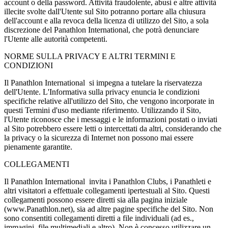
account o della password. Attività fraudolente, abusi e altre attività
illecite svolte dall'Utente sul Sito potranno portare alla chiusura
dell'account e alla revoca della licenza di utilizzo del Sito, a sola
discrezione del Panathlon International, che potrà denunciare
l'Utente alle autorità competenti.
NORME SULLA PRIVACY E ALTRI TERMINI E
CONDIZIONI
Il Panathlon International si impegna a tutelare la riservatezza
dell'Utente. L'Informativa sulla privacy enuncia le condizioni
specifiche relative all'utilizzo del Sito, che vengono incorporate in
questi Termini d'uso mediante riferimento. Utilizzando il Sito,
l'Utente riconosce che i messaggi e le informazioni postati o inviati
al Sito potrebbero essere letti o intercettati da altri, considerando che
la privacy o la sicurezza di Internet non possono mai essere
pienamente garantite.
COLLEGAMENTI
Il Panathlon International invita i Panathlon Clubs, i Panathleti e
altri visitatori a effettuale collegamenti ipertestuali al Sito. Questi
collegamenti possono essere diretti sia alla pagina iniziale
(www.Panathlon.net), sia ad altre pagine specifiche del Sito. Non
sono consentiti collegamenti diretti a file individuali (ad es.,
immagini, file multimediali e altro). Non è concesso utilizzare un