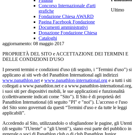
Finalità
Concorso Internazionale d'arti
Ultimo
grafiche
Fondazione Chiesa AWARD
Pagina Facebook Fondazione
Documenti amministrativi
Donazione Fondazione Chiesa
Cataloghi
aggiornamento: 08 maggio 2017
PROPRIETÀ DEL SITO e ACCETTAZIONE DEI TERMINI E
DELLE CONDIZIONI D'USO
I presenti termini e condizioni d'uso (di seguito, i "Termini d'uso") si
applicano ai siti web del Panathlon International agli indirizzi
www.panathlon.net
e
www.panathlon-international.org
e a tutti i siti
collegati a www.panathlon.net e a www.panathlon-international.org,
i suoi siti per dispositivi mobili, le sue applicazioni e funzionalità
(collettivamente indicati come "Sito"). Il Sito è di proprietà del
Panathlon International (di seguito "PI" e "noi"). L'accesso e l'uso
del Sito sono governati da questi “Termini d'uso e da tutte le leggi
applicabili”.
Accedendo al Sito, utilizzandolo o sfogliandone le pagine, gli Utenti
(di seguito "l'Utente" o "gli Utenti"), siano essi parte del pubblico in
generale o soci di Panathlon club o di club Panathlon Junior,