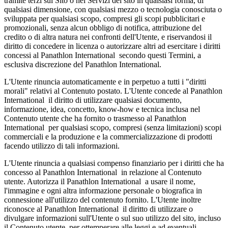
tramite terzi sul Sito o nei Servizi del sito in qualsiasi forma, di
qualsiasi dimensione, con qualsiasi mezzo o tecnologia conosciuta o
sviluppata per qualsiasi scopo, compresi gli scopi pubblicitari e
promozionali, senza alcun obbligo di notifica, attribuzione del
credito o di altra natura nei confronti dell'Utente, e riservandosi il
diritto di concedere in licenza o autorizzare altri ad esercitare i diritti
concessi al Panathlon International secondo questi Termini, a
esclusiva discrezione del Panathlon International.
L'Utente rinuncia automaticamente e in perpetuo a tutti i "diritti
morali" relativi al Contenuto postato. L'Utente concede al Panathlon
International il diritto di utilizzare qualsiasi documento,
informazione, idea, concetto, know-how e tecnica inclusa nel
Contenuto utente che ha fornito o trasmesso al Panathlon
International per qualsiasi scopo, compresi (senza limitazioni) scopi
commerciali e la produzione e la commercializzazione di prodotti
facendo utilizzo di tali informazioni.
L'Utente rinuncia a qualsiasi compenso finanziario per i diritti che ha
concesso al Panathlon International in relazione al Contenuto
utente. Autorizza il Panathlon International a usare il nome,
l'immagine e ogni altra informazione personale o biografica in
connessione all'utilizzo del contenuto fornito. L'Utente inoltre
riconosce al Panathlon International il diritto di utilizzare o
divulgare informazioni sull'Utente o sul suo utilizzo del sito, incluso
il Contenuto utente, per ottemperare alle leggi e ad eventuali