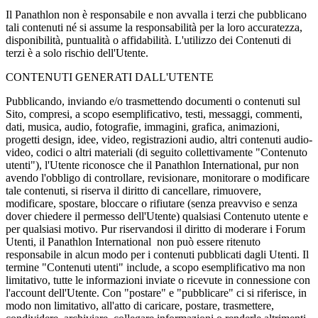
Il Panathlon non è responsabile e non avvalla i terzi che pubblicano
tali contenuti né si assume la responsabilità per la loro accuratezza,
disponibilità, puntualità o affidabilità. L'utilizzo dei Contenuti di
terzi è a solo rischio dell'Utente.
CONTENUTI GENERATI DALL'UTENTE
Pubblicando, inviando e/o trasmettendo documenti o contenuti sul
Sito, compresi, a scopo esemplificativo, testi, messaggi, commenti,
dati, musica, audio, fotografie, immagini, grafica, animazioni,
progetti design, idee, video, registrazioni audio, altri contenuti audio-
video, codici o altri materiali (di seguito collettivamente "Contenuto
utenti"), l'Utente riconosce che il Panathlon International, pur non
avendo l'obbligo di controllare, revisionare, monitorare o modificare
tale contenuti, si riserva il diritto di cancellare, rimuovere,
modificare, spostare, bloccare o rifiutare (senza preavviso e senza
dover chiedere il permesso dell'Utente) qualsiasi Contenuto utente e
per qualsiasi motivo. Pur riservandosi il diritto di moderare i Forum
Utenti, il Panathlon International non può essere ritenuto
responsabile in alcun modo per i contenuti pubblicati dagli Utenti. Il
termine "Contenuti utenti" include, a scopo esemplificativo ma non
limitativo, tutte le informazioni inviate o ricevute in connessione con
l'account dell'Utente. Con "postare" e "pubblicare" ci si riferisce, in
modo non limitativo, all'atto di caricare, postare, trasmettere,