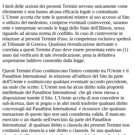
I titoli delle sezioni dei presenti Termini servono unicamente come
riferimento e non hanno alcuna efficacia legale o contrattuale.
L'Utente accetta che tutte le questioni relative al suo accesso al Sito
o utilizzo del medesimo, comprese eventuali controversie, saranno
rette e interpretate secondo le leggi dello Stato dell'Illinois, senza
riguardo ad alcuna norma di conflitto. In caso di controversie in
relazione ai presenti Termini d'uso, la competenza esclusiva spetterà
al Tribunale di Genova. Qualsiasi rivendicazione derivante o
correlata a questi Termini d'uso deve essere presentata entro un (1)
anno dal verificarsi di tale rivendicazione, pena la definitiva
sospensione laddove consentito dalla legge.
Questi Termini d'uso costituiscono l'intero contratto tra l'Utente e il
Panathlon International in relazione all'utilizzo del Sito da parte
dell'Utente e sostituiscono qualsiasi eventuale accordo precedente,
sia orale che scritto. L'Utente non ha alcun diritto sulla proprietà
intellettuale del Panathlon International che gli viene messa a
disposizione tramite il Sito. L'Utente accetta di non concedere in
sub-licenza, dare in pegno o in altri modi trasferire qualsiasi diritto
concessogli dal Panathlon International e riconosce che qualsiasi
transazione di questo tipo non sarà considerata valida. Il mancato
esercizio o un ritardo nell'esercizio da parte del Panathlon
International di qualsiasi diritto o clausola dei presenti Termini non
costituirà una rinuncia a tale diritto o clausola. Se una qualsiasi