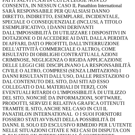
FATTI SALVI I CASI IN CUI LA LEGGE NON LO
CONSENTA, IN NESSUN CASO IL Panathlon International
SARÀ RESPONSABILE PER QUALSIASI DANNO
DIRETTO, INDIRETTO, ESEMPLARE, INCIDENTALE,
SPECIALE O CONSEQUENZIALE (INCLUSI, A TITOLO
ESEMPLIFICATIVO, I DANNI DERIVANTI
DALL'IMPOSSIBILITÀ DI UTILIZZARE I DISPOSITIVI IN
DOTAZIONE O DI ACCEDERE AI DATI, DALLA PERDITA
DI AFFARI, DATI O PROFITTI, DALL'INTERRUZIONE
DELL'ATTIVITÀ COMMERCIALE O ALTRO), COME
RISULTATO DI OBBLIGHI CONTRATTUALI, AZIONI
CRIMINOSE, NEGLIGENZA O RIGIDA APPLICAZIONE
DELLE LEGGI CHE DISCIPLINANO LA RESPONSABILITÀ
CIVILE O ALTRO, COMPRESI (SENZA LIMITAZIONI) I
DANNI RISULTANTI DALL'USO, DALLE PRESTAZIONI O
DAL CONTENUTO DEL SITO, DAI SITI AD ESSO
COLLEGATI O DAL MATERIALI DI TERZI, CON
EVENTUALI RITARDI O L'IMPOSSIBILITÀ DI UTILIZZO
DEL SITO, NONCHÈ DA INFORMAZIONI, SOFTWARE,
PRODOTTI, SERVIZI E RELATIVA GRAFICA OTTENUTI
TRAMITE IL SITO, ANCHE NEL CASO IN CUI IL
PANATHLON INTERNATIONAL O I SUOI FORNITORI
FOSSERO STATI AVVISATI DELLA POSSIBILITÀ DI
DANNI. IL SOLO ED ESCLUSIVO RIMEDIO PER L'UTENTE
NELLE SITUAZIONI CITATE E NEI CASI DI DISPUTA CON