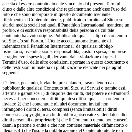
accetta di essere contrattualmente vincolato dai presenti Termini
d'uso e dalle altre condizioni che regolamentano anch'esse l'uso del
Sito e che sono incorporate in questo documento mediante
riferimento. Il Contenuto utente, pubblicato o fornito sul Sito o sui
siti dei media sociali sui quali il Panathlon International mantiene un
profilo, è di esclusiva responsabilità della persona da cui tale
contenuto ha avuto origine. Pubblicando qualsiasi tipo di contenuto
sul Sito e/o sui Forum, l'Utente accetta automaticamente di
indennizzare il Panathlon International da qualsiasi obbligo
risarcitorio, rivendicazione, responsabilità, costo o spesa, comprese
le ragionevoli spese legali, derivanti dalla violazione di questi
Termini d'uso, delle altre condizioni riportate in questo documento e
delle restrizioni in materia di pubblicazione elencate nei paragrafi
seguenti.
L'Utente, postando, inviando, presentando, trasmettendo e/o
pubblicando qualsiasi Contenuto sul Sito, sui Servizi o tramite essi,
afferma e garantisce 1) di disporre dei diritti, del potere e dell'autorità
necessari per concedere i diritti qui descritti su qualsiasi contenuto
inviato; 2) che i contenuti e gli altri documenti inviati non
infrangono i diritti di terzi, compresi (senza limitazioni) i diritti
connessi a copyright, marchi di fabbrica, riservatezza dei dati e altri
diritti personali o proprietari; 3) che il Contenuto utente non causerà
danni a persone o entità e che non contiene materiale diffamatorio o
illegale; 4 ) che l'uso e la pubblicazione del Contenuto utente e di