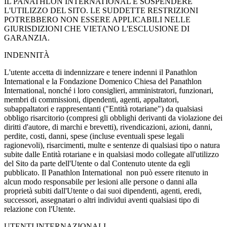
IL PANATHLON INTERNATIONAL È SOSPENDERE
L'UTILIZZO DEL SITO. LE SUDDETTE RESTRIZIONI
POTREBBERO NON ESSERE APPLICABILI NELLE
GIURISDIZIONI CHE VIETANO L'ESCLUSIONE DI
GARANZIA.
INDENNITÀ
L'utente accetta di indennizzare e tenere indenni il Panathlon
International e la Fondazione Domenico Chiesa del Panathlon
International, nonché i loro consiglieri, amministratori, funzionari,
membri di commissioni, dipendenti, agenti, appaltatori,
subappaltatori e rappresentanti ("Entità rotariane") da qualsiasi
obbligo risarcitorio (compresi gli obblighi derivanti da violazione dei
diritti d'autore, di marchi e brevetti), rivendicazioni, azioni, danni,
perdite, costi, danni, spese (incluse eventuali spese legali
ragionevoli), risarcimenti, multe e sentenze di qualsiasi tipo o natura
subite dalle Entità rotariane e in qualsiasi modo collegate all'utilizzo
del Sito da parte dell'Utente o dal Contenuto utente da egli
pubblicato. Il Panathlon International non può essere ritenuto in
alcun modo responsabile per lesioni alle persone o danni alla
proprietà subiti dall'Utente o dai suoi dipendenti, agenti, eredi,
successori, assegnatari o altri individui aventi qualsiasi tipo di
relazione con l'Utente.
UTENTI INTERNAZIONALI