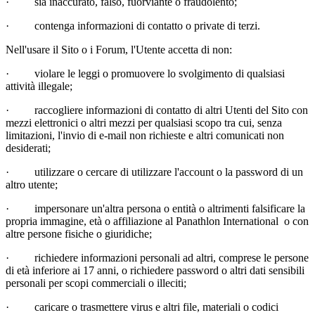
·
sia inaccurato, falso, fuorviante o fraudolento;
·
contenga informazioni di contatto o private di terzi.
Nell'usare il Sito o i Forum, l'Utente accetta di non:
·
violare le leggi o promuovere lo svolgimento di qualsiasi
attività illegale;
·
raccogliere informazioni di contatto di altri Utenti del Sito con
mezzi elettronici o altri mezzi per qualsiasi scopo tra cui, senza
limitazioni, l'invio di e-mail non richieste e altri comunicati non
desiderati;
·
utilizzare o cercare di utilizzare l'account o la password di un
altro utente;
·
impersonare un'altra persona o entità o altrimenti falsificare la
propria immagine, età o affiliazione al Panathlon International o con
altre persone fisiche o giuridiche;
·
richiedere informazioni personali ad altri, comprese le persone
di età inferiore ai 17 anni, o richiedere password o altri dati sensibili
personali per scopi commerciali o illeciti;
·
caricare o trasmettere virus e altri file, materiali o codici