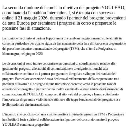
La seconda riunione del comitato direttivo del progetto YOULEAD,
coordinato da Panathlon International, si è tenuta con successo
online il 21 maggio 2026, riunendo i partner del progetto provenienti
da tutta Europa per esaminare i progressi in corso e preparare le
prossime fasi di attuazione.
La riunione ha offerto ai partner l'opportunità di scambiarsi aggiornamenti sulle attività in
corso, in particolare per quanto riguarda l'avanzamento della fase di ricerca e la preparazione
del prossimo incontro transnazionale del progetto (TPM), che si terrà a Podgorica, in
Montenegro, nel giugno 2026.
Le discussioni si sono inoltre concentrate su questioni di coordinamento relative alla
gestione del progetto, alle attività di comunicazione e divulgazione, nonché alla
collaborazione continua tra i partner per garantire il regolare sviluppo dei risultati del
progetto. Particolare attenzione è stata dedicata al rafforzamento della cooperazione tra i
pacchetti di lavoro e al sostegno di una transizione coerente verso la prossima fase di
attuazione del progetto. I partner hanno inoltre esaminato lo stato attuale degli strumenti di
comunicazione di YOULEAD, compreso il sito web del progetto, e hanno sottolineato
l’importanza di garantire visibilità alle attività e alle tappe fondamentali del progetto sia a
livello nazionale che internazionale.
L’incontro si è concluso con una visione positiva in vista del prossimo TPM a Podgorica e
ha ribadito il forte spirito di collaborazione tra i partner del consorzio mentre il progetto
YOULEAD continua a progredire.