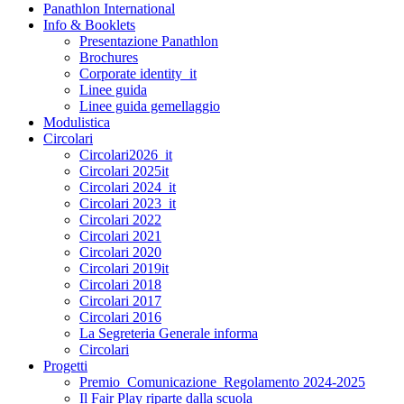
Panathlon International
Info & Booklets
Presentazione Panathlon
Brochures
Corporate identity_it
Linee guida
Linee guida gemellaggio
Modulistica
Circolari
Circolari2026_it
Circolari 2025it
Circolari 2024_it
Circolari 2023_it
Circolari 2022
Circolari 2021
Circolari 2020
Circolari 2019it
Circolari 2018
Circolari 2017
Circolari 2016
La Segreteria Generale informa
Circolari
Progetti
Premio_Comunicazione_Regolamento 2024-2025
Il Fair Play riparte dalla scuola