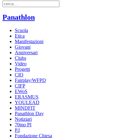
Panathlon
Scuola
Etica
Manifestazioni
Giovani
Anniversari
Clubs
Video
Progetti
CIO
Fairplay/WFPD
CIFP
EWoS
ERASMUS
YOULEAD
MINDFIT
Panathlon Day
Notiziari
70mo PI
P.I
Fondazione Chiesa