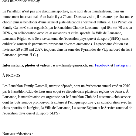
dans un esprit de fair-play.
Le Panathlon n’est pas une discipline sportive, ni le nom de la manifestation, mais un
mouvement international né en Italie il y a 75 ans. Dans sa vision, il s’assure que chacune et
chacun puisse bénéficier d’une saine et juste éducation sportive et culturelle. Les Panathlon
Family Games® sont organisés par le Panathlon Club de Lausanne - qui fête ses 70 ans en
2026 -, en collaboration avec les associations et clubs sportifs, la Ville de Lausanne,
Lausanne Région et le Service cantonal de l'éducation physique et du sport (SEPS), sans
oublier le soutien de partenaires proposant diverses animations. La prochaine édition est
fixée aux 29 et 30 mai 2027, toujours dans la zone des Pyramides de Vidy au bord du lac à
Lausanne. (comm. /J.G.)
Informations, photos et vidéos : www.family-games.ch, sur
Facebook
et
Instagram
À PROPOS
Les Panathlon Family Games®, marque déposée, sont un événement annuel créé en 2010
par le Panathlon Club de Lausanne et qui se déroule dans plusieurs régions de Suisse. À
Lausanne, la manifestation est organisée par le Panathlon Club de Lausanne - club service
dont les buts sont de promouvoir la culture et l’éthique sportive -, en collaboration avec les
clubs sportifs de la région, la Ville de Lausanne, Lausanne Région et le Service cantonal de
l'éducation physique et du sport (SEPS).
Note aux rédactions :