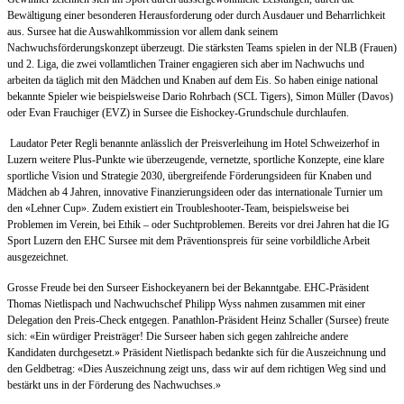
Bewältigung einer besonderen Herausforderung oder durch Ausdauer und Beharrlichkeit
aus. Sursee hat die Auswahlkommission vor allem dank seinem
Nachwuchsförderungskonzept überzeugt. Die stärksten Teams spielen in der NLB (Frauen)
und 2. Liga, die zwei vollamtlichen Trainer engagieren sich aber im Nachwuchs und
arbeiten da täglich mit den Mädchen und Knaben auf dem Eis. So haben einige national
bekannte Spieler wie beispielsweise Dario Rohrbach (SCL Tigers), Simon Müller (Davos)
oder Evan Frauchiger (EVZ) in Sursee die Eishockey-Grundschule durchlaufen.
Laudator Peter Regli benannte anlässlich der Preisverleihung im Hotel Schweizerhof in
Luzern weitere Plus-Punkte wie überzeugende, vernetzte, sportliche Konzepte, eine klare
sportliche Vision und Strategie 2030, übergreifende Förderungsideen für Knaben und
Mädchen ab 4 Jahren, innovative Finanzierungsideen oder das internationale Turnier um
den «Lehner Cup». Zudem existiert ein Troubleshooter-Team, beispielsweise bei
Problemen im Verein, bei Ethik – oder Suchtproblemen. Bereits vor drei Jahren hat die IG
Sport Luzern den EHC Sursee mit dem Präventionspreis für seine vorbildliche Arbeit
ausgezeichnet.
Grosse Freude bei den Surseer Eishockeyanern bei der Bekanntgabe. EHC-Präsident
Thomas Nietlispach und Nachwuchschef Philipp Wyss nahmen zusammen mit einer
Delegation den Preis-Check entgegen. Panathlon-Präsident Heinz Schaller (Sursee) freute
sich: «Ein würdiger Preisträger! Die Surseer haben sich gegen zahlreiche andere
Kandidaten durchgesetzt.» Präsident Nietlispach bedankte sich für die Auszeichnung und
den Geldbetrag: «Dies Auszeichnung zeigt uns, dass wir auf dem richtigen Weg sind und
bestärkt uns in der Förderung des Nachwuchses.»