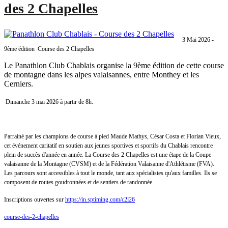
des 2 Chapelles
3 Mai 2026 -
9ème édition Course des 2 Chapelles
Le Panathlon Club Chablais organise la 9ème édition de cette course
de montagne dans les alpes valaisannes, entre Monthey et les
Cerniers.
Dimanche 3 mai 2026 à partir de 8h.
Parrainé par les champions de course à pied Maude Mathys, César Costa et Florian Vieux,
cet événement caritatif en soutien aux jeunes sportives et sportifs du Chablais rencontre
plein de succès d'année en année. La Course des 2 Chapelles est une étape de la Coupe
valaisanne de la Montagne (CVSM) et de la Fédération Valaisanne d'Athlétisme (FVA).
Les parcours sont accessibles à tout le monde, tant aux spécialistes qu'aux familles. Ils se
composent de routes goudronnées et de sentiers de randonnée.
Inscriptions ouvertes sur
https://in.sptiming.com/c2l26
course-des-2-chapelles