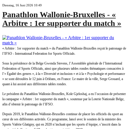
Dienstag, 16 Juni 2026 10:49
Panathlon Wallonie-Bruxelles - «
Arbitre : 1er supporter du match »
« Arbitre : 1er supporter du match » du Panathlon Wallonie-Bruxelles reçoit le patronage de
l’IFSO - International Federation for Sports Officials.
Sous la présidence de la Belge Gwenda Stevens, l’Assemblée générale de l’International
Federation of Sports Officials, ainsi que plusieurs tables rondes thématiques consacrées à
l’« Égalité des genres », à la « Diversité et inclusion » et à la « Psychologie et performance
» se sont déroulées le 12 juin à Orléans, en France. Le maire de la ville, Serge Grouard, a
quant à lui assisté aux différentes tables rondes.
Le président du Panathlon Wallonie-Bruxelles, Kole Gjeloshaj, a eu l’occasion de présenter
la campagne « Arbitre : 1er supporter du match », soutenue par la Loterie Nationale Belge,
afin d’obtenir le patronage de l’IFSO.
Depuis 2019, le Panathlon Wallonie-Bruxelles continue de placer les officiels du sport au
cœur de ses différentes activités. Ce programme, lancé avec le soutien de la ministre des
Sports Valérie Glatigny, qui en 2020 n’incluait que les sports d’équipe, s’inscrit dans la