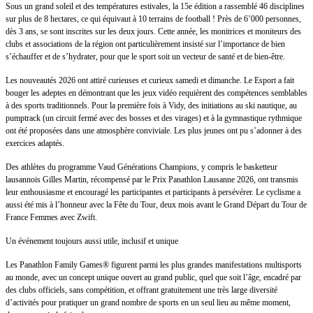
Sous un grand soleil et des températures estivales, la 15e édition a rassemblé 46 disciplines
sur plus de 8 hectares, ce qui équivaut à 10 terrains de football ! Près de 6’000 personnes,
dès 3 ans, se sont inscrites sur les deux jours. Cette année, les monitrices et moniteurs des
clubs et associations de la région ont particulièrement insisté sur l’importance de bien
s’échauffer et de s’hydrater, pour que le sport soit un vecteur de santé et de bien-être.
Les nouveautés 2026 ont attiré curieuses et curieux samedi et dimanche. Le Esport a fait
bouger les adeptes en démontrant que les jeux vidéo requièrent des compétences semblables
à des sports traditionnels. Pour la première fois à Vidy, des initiations au ski nautique, au
pumptrack (un circuit fermé avec des bosses et des virages) et à la gymnastique rythmique
ont été proposées dans une atmosphère conviviale. Les plus jeunes ont pu s’adonner à des
exercices adaptés.
Des athlètes du programme Vaud Générations Champions, y compris le basketteur
lausannois Gilles Martin, récompensé par le Prix Panathlon Lausanne 2026, ont transmis
leur enthousiasme et encouragé les participantes et participants à persévérer. Le cyclisme a
aussi été mis à l’honneur avec la Fête du Tour, deux mois avant le Grand Départ du Tour de
France Femmes avec Zwift.
Un événement toujours aussi utile, inclusif et unique
Les Panathlon Family Games® figurent parmi les plus grandes manifestations multisports
au monde, avec un concept unique ouvert au grand public, quel que soit l’âge, encadré par
des clubs officiels, sans compétition, et offrant gratuitement une très large diversité
d’activités pour pratiquer un grand nombre de sports en un seul lieu au même moment,