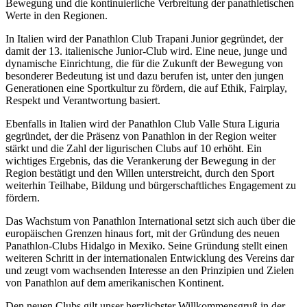
Bewegung und die kontinuierliche Verbreitung der panathletischen
Werte in den Regionen.
In Italien wird der Panathlon Club Trapani Junior gegründet, der
damit der 13. italienische Junior-Club wird. Eine neue, junge und
dynamische Einrichtung, die für die Zukunft der Bewegung von
besonderer Bedeutung ist und dazu berufen ist, unter den jungen
Generationen eine Sportkultur zu fördern, die auf Ethik, Fairplay,
Respekt und Verantwortung basiert.
Ebenfalls in Italien wird der Panathlon Club Valle Stura Liguria
gegründet, der die Präsenz von Panathlon in der Region weiter
stärkt und die Zahl der ligurischen Clubs auf 10 erhöht. Ein
wichtiges Ergebnis, das die Verankerung der Bewegung in der
Region bestätigt und den Willen unterstreicht, durch den Sport
weiterhin Teilhabe, Bildung und bürgerschaftliches Engagement zu
fördern.
Das Wachstum von Panathlon International setzt sich auch über die
europäischen Grenzen hinaus fort, mit der Gründung des neuen
Panathlon-Clubs Hidalgo in Mexiko. Seine Gründung stellt einen
weiteren Schritt in der internationalen Entwicklung des Vereins dar
und zeugt vom wachsenden Interesse an den Prinzipien und Zielen
von Panathlon auf dem amerikanischen Kontinent.
Den neuen Clubs gilt unser herzlichster Willkommensgruß in der