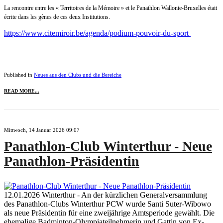
La rencontre entre les « Territoires de la Mémoire » et le Panathlon Wallonie-Bruxelles était
écrite dans les gènes de ces deux Institutions.
https://www.citemiroir.be/agenda/podium-pouvoir-du-sport
Published in
Neues aus den Clubs und die Bereiche
READ MORE...
Mittwoch, 14 Januar 2026 09:07
Panathlon-Club Winterthur - Neue
Panathlon-Präsidentin
12.01.2026 Winterthur - An der kürzlichen Generalversammlung
des Panathlon-Clubs Winterthur PCW wurde Santi Suter-Wibowo
als neue Präsidentin für eine zweijährige Amtsperiode gewählt. Die
ehemalige Badminton-Olympiateilnehmerin und Gattin von Ex-