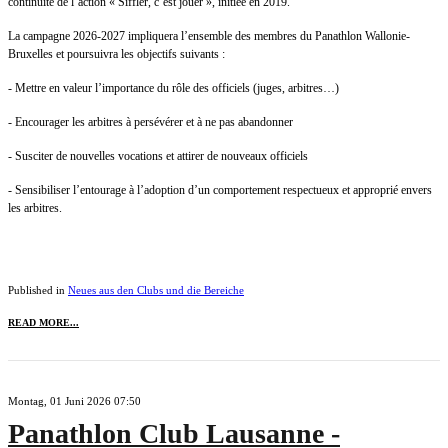
continuité de l’action « Siffler, c’est jouer », initiée en 2019.
La campagne 2026-2027 impliquera l’ensemble des membres du Panathlon Wallonie-
Bruxelles et poursuivra les objectifs suivants :
- Mettre en valeur l’importance du rôle des officiels (juges, arbitres…)
- Encourager les arbitres à persévérer et à ne pas abandonner
- Susciter de nouvelles vocations et attirer de nouveaux officiels
- Sensibiliser l’entourage à l’adoption d’un comportement respectueux et approprié envers
les arbitres.
Published in
Neues aus den Clubs und die Bereiche
READ MORE...
Montag, 01 Juni 2026 07:50
Panathlon Club Lausanne -