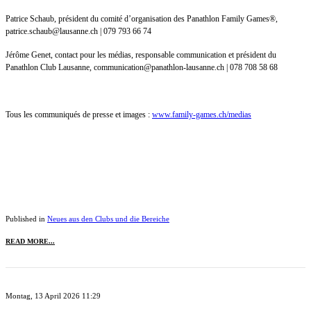
Patrice Schaub, président du comité d’organisation des Panathlon Family Games®,
patrice.schaub@lausanne.ch | 079 793 66 74
Jérôme Genet, contact pour les médias, responsable communication et président du
Panathlon Club Lausanne, communication@panathlon-lausanne.ch | 078 708 58 68
Tous les communiqués de presse et images :
www.family-games.ch/medias
Published in
Neues aus den Clubs und die Bereiche
READ MORE...
Montag, 13 April 2026 11:29