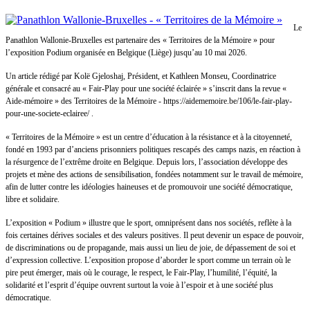
Le
Panathlon Wallonie-Bruxelles est partenaire des « Territoires de la Mémoire » pour
l’exposition Podium organisée en Belgique (Liège) jusqu’au 10 mai 2026.
Un article rédigé par Kolë Gjeloshaj, Président, et Kathleen Monseu, Coordinatrice
générale et consacré au « Fair-Play pour une société éclairée » s’inscrit dans la revue «
Aide-mémoire » des Territoires de la Mémoire - https://aidememoire.be/106/le-fair-play-
pour-une-societe-eclairee/ .
« Territoires de la Mémoire » est un centre d’éducation à la résistance et à la citoyenneté,
fondé en 1993 par d’anciens prisonniers politiques rescapés des camps nazis, en réaction à
la résurgence de l’extrême droite en Belgique. Depuis lors, l’association développe des
projets et mène des actions de sensibilisation, fondées notamment sur le travail de mémoire,
afin de lutter contre les idéologies haineuses et de promouvoir une société démocratique,
libre et solidaire.
L’exposition « Podium » illustre que le sport, omniprésent dans nos sociétés, reflète à la
fois certaines dérives sociales et des valeurs positives. Il peut devenir un espace de pouvoir,
de discriminations ou de propagande, mais aussi un lieu de joie, de dépassement de soi et
d’expression collective. L’exposition propose d’aborder le sport comme un terrain où le
pire peut émerger, mais où le courage, le respect, le Fair-Play, l’humilité, l’équité, la
solidarité et l’esprit d’équipe ouvrent surtout la voie à l’espoir et à une société plus
démocratique.