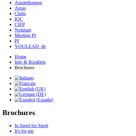
Ausstellungen
Areas
Clubs
IOC
CIFP
Notiziari
Meeting PI
PI
YOULEAD_de
Home
Info & Booklets
Brochures
Brochures
In Sport for Sport
It's for me