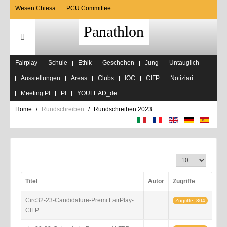
Wesen Chiesa
PCU Committee
Panathlon
Fairplay
Schule
Ethik
Geschehen
Jung
Untauglich
Ausstellungen
Areas
Clubs
IOC
CIFP
Notiziari
Meeting PI
PI
YOULEAD_de
Home
Rundschreiben
Rundschreiben 2023
Anzeige #
Titel
Autor
Zugriffe
Circ32-23-Candidature-Premi FairPlay-
Zugriffe: 304
CIFP