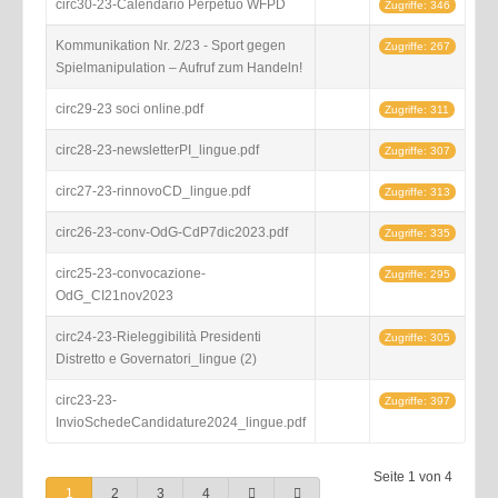
circ30-23-Calendario Perpetuo WFPD
Zugriffe: 346
Kommunikation Nr. 2/23 - Sport gegen
Zugriffe: 267
Spielmanipulation – Aufruf zum Handeln!
circ29-23 soci online.pdf
Zugriffe: 311
circ28-23-newsletterPI_lingue.pdf
Zugriffe: 307
circ27-23-rinnovoCD_lingue.pdf
Zugriffe: 313
circ26-23-conv-OdG-CdP7dic2023.pdf
Zugriffe: 335
circ25-23-convocazione-
Zugriffe: 295
OdG_CI21nov2023
circ24-23-Rieleggibilità Presidenti
Zugriffe: 305
Distretto e Governatori_lingue (2)
circ23-23-
Zugriffe: 397
InvioSchedeCandidature2024_lingue.pdf
Seite 1 von 4
1
2
3
4