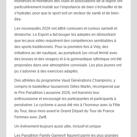
monitrices et moniteurs des clubs et associations de la région ont
particulièrement insisté sur l’importance de bien s’échauffer et de
s’hydrater, pour que le sport soit un vecteur de santé et de bien-
être.
Les nouveautés 2026 ont attiré curieuses et curieux samedi et
dimanche. Le Esport a fait bouger les adeptes en démontrant
que les jeux vidéo requièrent des compétences semblables à
des sports traditionnels. Pour la première fois à Vidy, des
initiations au ski nautique, au pumptrack (un circuit fermé avec
des bosses et des virages) et à la gymnastique rythmique ont été
proposées dans une atmosphère conviviale. Les plus jeunes ont
pu s’adonner à des exercices adaptés.
Des athlètes du programme Vaud Générations Champions, y
compris le basketteur lausannois Gilles Martin, récompensé par
le Prix Panathlon Lausanne 2026, ont transmis leur
enthousiasme et encouragé les participantes et participants à
persévérer. Le cyclisme a aussi été mis à l’honneur avec la Fête
du Tour, deux mois avant le Grand Départ du Tour de France
Femmes avec Zwift.
Un événement toujours aussi utile, inclusif et unique
Les Panathlon Family Games® figurent parmi les plus grandes