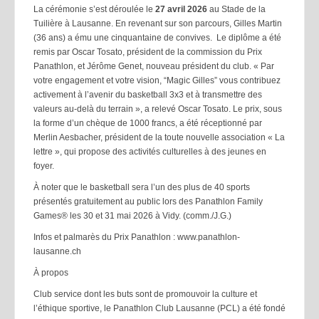
La cérémonie s’est déroulée le
27 avril 2026
au Stade de la
Tuilière à Lausanne. En revenant sur son parcours, Gilles Martin
(36 ans) a ému une cinquantaine de convives. Le diplôme a été
remis par Oscar Tosato, président de la commission du Prix
Panathlon, et Jérôme Genet, nouveau président du club. « Par
votre engagement et votre vision, “Magic Gilles” vous contribuez
activement à l’avenir du basketball 3x3 et à transmettre des
valeurs au-delà du terrain », a relevé Oscar Tosato. Le prix, sous
la forme d’un chèque de 1000 francs, a été réceptionné par
Merlin Aesbacher, président de la toute nouvelle association « La
lettre », qui propose des activités culturelles à des jeunes en
foyer.
À noter que le basketball sera l’un des plus de 40 sports
présentés gratuitement au public lors des Panathlon Family
Games® les 30 et 31 mai 2026 à Vidy. (comm./J.G.)
Infos et palmarès du Prix Panathlon : www.panathlon-
lausanne.ch
À propos
Club service dont les buts sont de promouvoir la culture et
l’éthique sportive, le Panathlon Club Lausanne (PCL) a été fondé