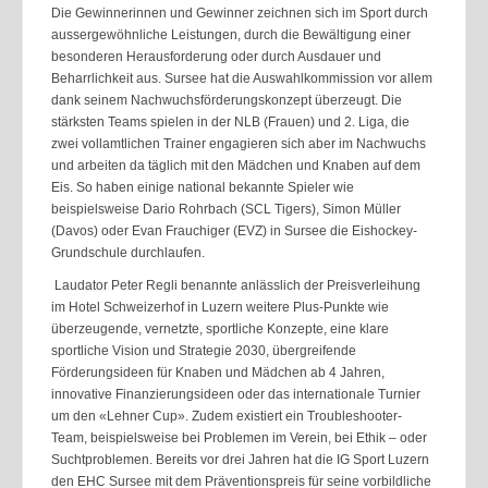
Die Gewinnerinnen und Gewinner zeichnen sich im Sport durch
aussergewöhnliche Leistungen, durch die Bewältigung einer
besonderen Herausforderung oder durch Ausdauer und
Beharrlichkeit aus. Sursee hat die Auswahlkommission vor allem
dank seinem Nachwuchsförderungskonzept überzeugt. Die
stärksten Teams spielen in der NLB (Frauen) und 2. Liga, die
zwei vollamtlichen Trainer engagieren sich aber im Nachwuchs
und arbeiten da täglich mit den Mädchen und Knaben auf dem
Eis. So haben einige national bekannte Spieler wie
beispielsweise Dario Rohrbach (SCL Tigers), Simon Müller
(Davos) oder Evan Frauchiger (EVZ) in Sursee die Eishockey-
Grundschule durchlaufen.
Laudator Peter Regli benannte anlässlich der Preisverleihung
im Hotel Schweizerhof in Luzern weitere Plus-Punkte wie
überzeugende, vernetzte, sportliche Konzepte, eine klare
sportliche Vision und Strategie 2030, übergreifende
Förderungsideen für Knaben und Mädchen ab 4 Jahren,
innovative Finanzierungsideen oder das internationale Turnier
um den «Lehner Cup». Zudem existiert ein Troubleshooter-
Team, beispielsweise bei Problemen im Verein, bei Ethik – oder
Suchtproblemen. Bereits vor drei Jahren hat die IG Sport Luzern
den EHC Sursee mit dem Präventionspreis für seine vorbildliche