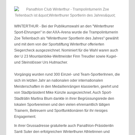
WINTERTHUR - Bei der Publikumswahl an den "Winterthurer
Sport-Ehrungen" in der AXA-Arena wurde die Trampolinturnerin
Zoe Tellenbach als "Winterthurer Sportlerin des Jahres" gewählt
und mit dem von der Sportstiftung Winterthur offerierten
Siegercheck ausgezeichnet. Nominiert für die Wahl waren auch
der U 23 Mountainbike-Weltmeister Finn Treudler sowie Kugel-
und Steinstösser Urs Hutmacher.
Vorgängig wurden rund 300 Einzel- und Team-SportlerInnen, die
sich im letzten Jahr an nationalen oder internationalen
Meisterschaften in den Medaillenrängen klassierten, geehrt und
von Stadtpräsident Mike Künzle ausgezeichnet. Auch Sport-
Stadträtin Martina Blum dankte in ihrer Begrüssungsrede den
lokalen Sportvereinen und den vielen ehrenamtlich tätigen
Trainern, Betreuern und Sportfunktionären für ihr riesiges
Engagement.
In ihrer Grussadresse gratulierte auch Panathlon-Präsidentin
Santi Suter den erfolgreichen Winterthurer Athletinnen und