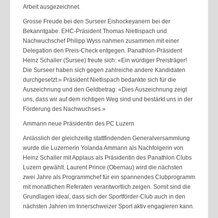
Arbeit ausgezeichnet.
Grosse Freude bei den Surseer Eishockeyanern bei der
Bekanntgabe. EHC-Präsident Thomas Nietlispach und
Nachwuchschef Philipp Wyss nahmen zusammen mit einer
Delegation den Preis-Check entgegen. Panathlon-Präsident
Heinz Schaller (Sursee) freute sich: «Ein würdiger Preisträger!
Die Surseer haben sich gegen zahlreiche andere Kandidaten
durchgesetzt.» Präsident Nietlispach bedankte sich für die
Auszeichnung und den Geldbetrag: «Dies Auszeichnung zeigt
uns, dass wir auf dem richtigen Weg sind und bestärkt uns in der
Förderung des Nachwuchses.»
Ammann neue Präsidentin des PC Luzern
Anlässlich der gleichzeitig stattfindenden Generalversammlung
wurde die Luzernerin Yolanda Ammann als Nachfolgerin von
Heinz Schaller mit Applaus als Präsidentin des Panathlon Clubs
Luzern gewählt. Laurent Prince (Obernau) wird die nächsten
zwei Jahre als Programmchef für ein spannendes Clubprogramm
mit monatlichen Referaten verantwortlich zeigen. Somit sind die
Grundlagen ideal, dass sich der Sportförder-Club auch in den
nächsten Jahren im Innerschweizer Sport aktiv engagieren kann.