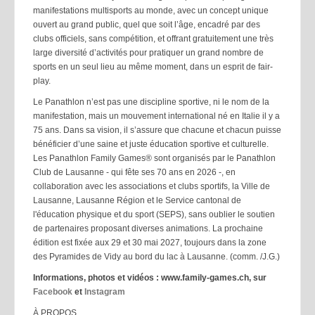
manifestations multisports au monde, avec un concept unique
ouvert au grand public, quel que soit l’âge, encadré par des
clubs officiels, sans compétition, et offrant gratuitement une très
large diversité d’activités pour pratiquer un grand nombre de
sports en un seul lieu au même moment, dans un esprit de fair-
play.
Le Panathlon n’est pas une discipline sportive, ni le nom de la
manifestation, mais un mouvement international né en Italie il y a
75 ans. Dans sa vision, il s’assure que chacune et chacun puisse
bénéficier d’une saine et juste éducation sportive et culturelle.
Les Panathlon Family Games® sont organisés par le Panathlon
Club de Lausanne - qui fête ses 70 ans en 2026 -, en
collaboration avec les associations et clubs sportifs, la Ville de
Lausanne, Lausanne Région et le Service cantonal de
l'éducation physique et du sport (SEPS), sans oublier le soutien
de partenaires proposant diverses animations. La prochaine
édition est fixée aux 29 et 30 mai 2027, toujours dans la zone
des Pyramides de Vidy au bord du lac à Lausanne. (comm. /J.G.)
Informations, photos et vidéos : www.family-games.ch, sur
Facebook
et
Instagram
À PROPOS