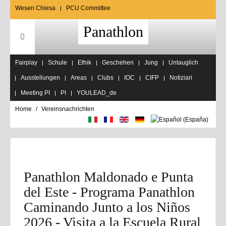
Wesen Chiesa
PCU Committee
Panathlon
Fairplay
Schule
Ethik
Geschehen
Jung
Untauglich
Ausstellungen
Areas
Clubs
IOC
CIFP
Notiziari
Meeting PI
PI
YOULEAD_de
Home
Vereinsnachrichten
Panathlon Maldonado e Punta
del Este - Programa Panathlon
Caminando Junto a los Niños
2026 - Visita a la Escuela Rural