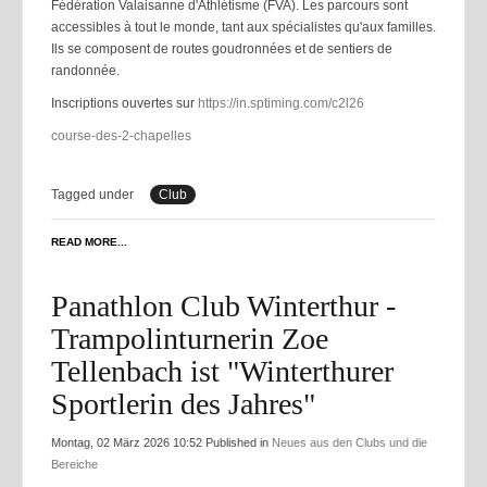
Fédération Valaisanne d'Athlétisme (FVA). Les parcours sont
accessibles à tout le monde, tant aux spécialistes qu'aux familles.
Ils se composent de routes goudronnées et de sentiers de
randonnée.
Inscriptions ouvertes sur
https://in.sptiming.com/c2l26
course-des-2-chapelles
Tagged under
Club
READ MORE...
Panathlon Club Winterthur -
Trampolinturnerin Zoe
Tellenbach ist "Winterthurer
Sportlerin des Jahres"
Montag, 02 März 2026 10:52
Published in
Neues aus den Clubs und die
Bereiche