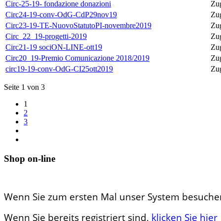
Circ-25-19- fondazione donazioni
Zug
Circ24-19-conv-OdG-CdP29nov19
Zug
Circ23-19-TE-NuovoStatutoPI-novembre2019
Zug
Circ_22_19-progetti-2019
Zug
Circ21-19 sociON-LINE-ott19
Zug
Circ20_19-Premio Comunicazione 2018/2019
Zug
circ19-19-conv-OdG-CI25ott2019
Zug
Seite 1 von 3
1
2
3
Shop on-line
Wenn Sie zum ersten Mal unser System besuchen,
Wenn Sie bereits registriert sind,
klicken Sie hier