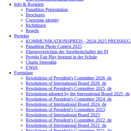
Info & Booklets
Panathlon Präsentation
Brochures
Corporate identity
Richtlinien
Regeln
Projekts
KOMMUNIKATIONSPREIS - 2024-2025 PREISRE
Panathlon Photo Contest 2025
Ehrenverzeichnis der Sportbotschafter der PI
Projekt Fair Play beginnt in der Schule
Charta Smeralda
EWoS
Formulare
Resolutions of President's Committee 2026_de
Resolutions of International Board 2026_de
Resolutions of President's Committee 2025_de
Resolutions adopted by the International Board 2025_de
Resolutions of President's Committee 2024_de
Resolutions of International Board 2024_de
Resolutions of President's Committee 2023
Resolutions of International Board 2023
Resolutions of President's Committee 2022_de
Resolutions of International Board 2022_de
Resolutions of President's Committee 2021_de