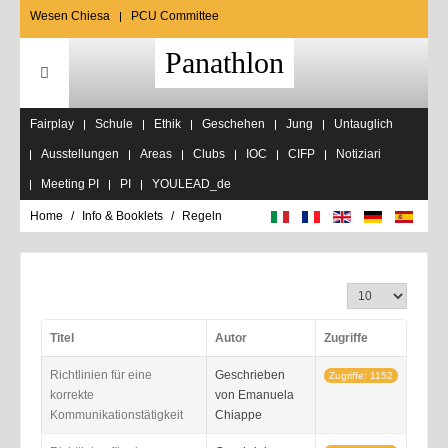
Wesen Chiesa
PCU Committee
Panathlon
Fairplay
Schule
Ethik
Geschehen
Jung
Untauglich
Ausstellungen
Areas
Clubs
IOC
CIFP
Notiziari
Meeting PI
PI
YOULEAD_de
Home
Info & Booklets
Regeln
Anzeige #
Titel
Autor
Zugriffe
Richtlinien für eine
Geschrieben
Zugriffe: 1152
korrekte
von Emanuela
Kommunikationstätigkeit
Chiappe