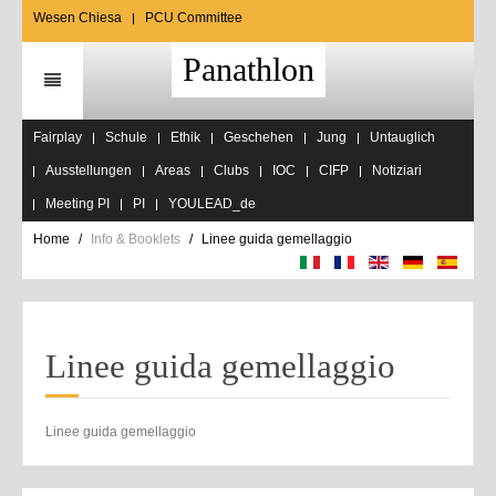
Wesen Chiesa
PCU Committee
Panathlon
Fairplay
Schule
Ethik
Geschehen
Jung
Untauglich
Ausstellungen
Areas
Clubs
IOC
CIFP
Notiziari
Meeting PI
PI
YOULEAD_de
Home
Info & Booklets
Linee guida gemellaggio
Linee guida gemellaggio
Linee guida gemellaggio