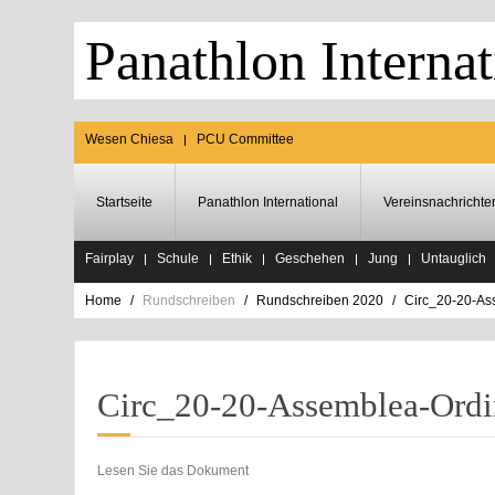
Panathlon Internat
Wesen Chiesa
PCU Committee
Startseite
Panathlon International
Vereinsnachrichte
Fairplay
Schule
Ethik
Geschehen
Jung
Untauglich
Home
Rundschreiben
Rundschreiben 2020
Circ_20-20-As
Circ_20-20-Assemblea-Ordi
Lesen Sie das Dokument