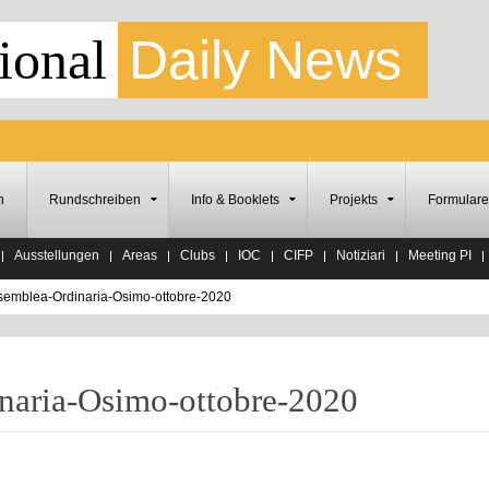
ional
Daily News
n
Rundschreiben
Info & Booklets
Projekts
Formulare
Ausstellungen
Areas
Clubs
IOC
CIFP
Notiziari
Meeting PI
semblea-Ordinaria-Osimo-ottobre-2020
naria-Osimo-ottobre-2020