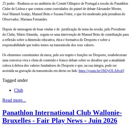
25 junho - Realizou-se no auditório do Comité Olímpico de Portugal a sessão do Panathlon
Clube de Lisboa e que contou como convidados do painel de debate Alexandre Mestre,
José Manuel Araújo, Manuel Brito e Susana Feitor, e que foi moderado pela jornalista do
Observador, Mariana Fernandes.
Depois de mensagem de boas vindas e de justificação do tema da sessão, pelo Presidente
do Clube, Mário Almeida, seguiu-se uma intervenção de Manuel Brito de contribuição para
a reflexão sobre a dimensão educativa, ética e formativa do Desporto e sobre a
responsabilidade que todos temos na transmissão dos seus valores.
Os elementos constituintes da mesa, pelo seu trajeto e funções no Desporto, estabeleceram
uma conversa viva e cheia de conteúdo e franco debate sobre os desafios que a atualidade
coloca à defesa dos valores fundadores do Desporto e que, na sua íntegra, pode ser
assistida na gravação da transmissão em direto no link:
https://youtu.be/1M2yOLA6vzQ
Tagged under
Club
Read more...
Panathlon International Club Wallonie-
Bruxelles - Fair Play News - Juin 2026