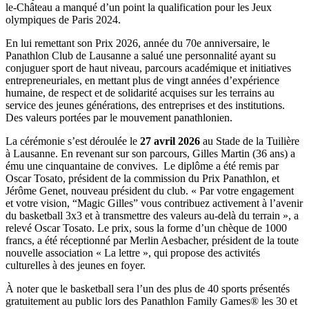
le-Château a manqué d’un point la qualification pour les Jeux
olympiques de Paris 2024.
En lui remettant son Prix 2026, année du 70e anniversaire, le
Panathlon Club de Lausanne a salué une personnalité ayant su
conjuguer sport de haut niveau, parcours académique et initiatives
entrepreneuriales, en mettant plus de vingt années d’expérience
humaine, de respect et de solidarité acquises sur les terrains au
service des jeunes générations, des entreprises et des institutions.
Des valeurs portées par le mouvement panathlonien.
La cérémonie s’est déroulée le
27 avril 2026
au Stade de la Tuilière
à Lausanne. En revenant sur son parcours, Gilles Martin (36 ans) a
ému une cinquantaine de convives. Le diplôme a été remis par
Oscar Tosato, président de la commission du Prix Panathlon, et
Jérôme Genet, nouveau président du club. « Par votre engagement
et votre vision, “Magic Gilles” vous contribuez activement à l’avenir
du basketball 3x3 et à transmettre des valeurs au-delà du terrain », a
relevé Oscar Tosato. Le prix, sous la forme d’un chèque de 1000
francs, a été réceptionné par Merlin Aesbacher, président de la toute
nouvelle association « La lettre », qui propose des activités
culturelles à des jeunes en foyer.
À noter que le basketball sera l’un des plus de 40 sports présentés
gratuitement au public lors des Panathlon Family Games® les 30 et