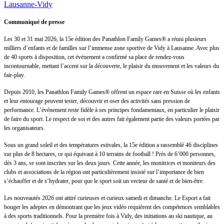
Communiqué de presse
Les 30 et 31 mai 2026, la 15e édition des Panathlon Family Games® a réuni plusieurs
milliers d’enfants et de familles sur l’immense zone sportive de Vidy à Lausanne. Avec plus
de 40 sports à disposition, cet événement a confirmé sa place de rendez-vous
incontournable, mettant l’accent sur la découverte, le plaisir du mouvement et les valeurs du
fair-play.
Depuis 2010, les Panathlon Family Games® offrent un espace rare en Suisse où les enfants
et leur entourage peuvent tester, découvrir et oser des activités sans pression de
performance. L’événement reste fidèle à ses principes fondamentaux, en particulier le plaisir
de faire du sport. Le respect de soi et des autres fait également partie des valeurs portées par
les organisateurs.
Sous un grand soleil et des températures estivales, la 15e édition a rassemblé 46 disciplines
sur plus de 8 hectares, ce qui équivaut à 10 terrains de football ! Près de 6’000 personnes,
dès 3 ans, se sont inscrites sur les deux jours. Cette année, les monitrices et moniteurs des
clubs et associations de la région ont particulièrement insisté sur l’importance de bien
s’échauffer et de s’hydrater, pour que le sport soit un vecteur de santé et de bien-être.
Les nouveautés 2026 ont attiré curieuses et curieux samedi et dimanche. Le Esport a fait
bouger les adeptes en démontrant que les jeux vidéo requièrent des compétences semblables
à des sports traditionnels. Pour la première fois à Vidy, des initiations au ski nautique, au