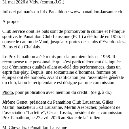
31 mai 2026 à Vidy. (comm./J.G.)
Infos et palmarès du Prix Panathlon : www.panathlon-lausanne.ch
À propos
Club service dont les buts sont de promouvoir la culture et l’éthique
sportive, le Panathlon Club Lausanne (PCL) a été fondé en 1956. Il
couvre le canton de Vaud, jusqu'aux portes des clubs d'Yverdon-les-
Bains et du Chablais.
Le Prix Panathlon a été remis pour la première fois en 1958. Il
récompense une personnalité qui s’est particulièrement distinguée
par d’éminentes qualités allant au-delà̀ des performances, dans un
esprit fair-play. Depuis, une soixantaine d’hommes, femmes ou
équipes ont été honorés. Avant ratification par l’assemblée générale
du club, la ou le récipiendaire est désigné par une commission.
Photo
, pour publication avec mention du crédit : (de g. à dr.)
Jérôme Genet, président du Panathlon Club Lausanne, Gilles
Martin, basketteur 3x3 Lausanne, Merlin Aesbacher, président de
l’association "La lettre", Oscar Tosato, président de la commission
Prix Panathlon, le 27 avril 2026 au Stade de la Tuilière.
M. Chevallaz / Panathlon Lausanne