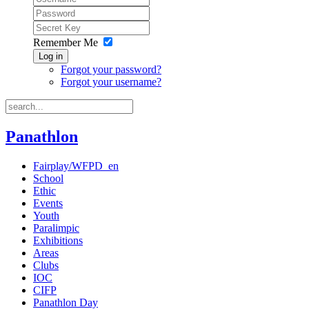
Remember Me
Log in
Forgot your password?
Forgot your username?
Panathlon
Fairplay/WFPD_en
School
Ethic
Events
Youth
Paralimpic
Exhibitions
Areas
Clubs
IOC
CIFP
Panathlon Day