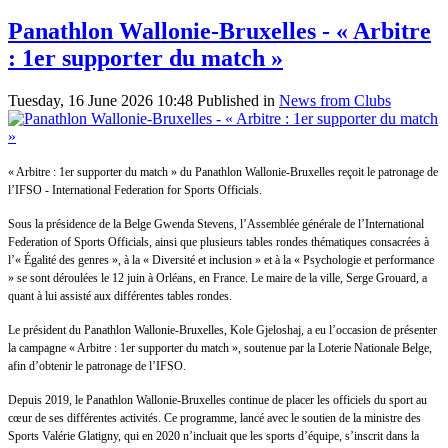
Panathlon Wallonie-Bruxelles - « Arbitre
: 1er supporter du match »
Tuesday, 16 June 2026 10:48
Published in
News from Clubs
« Arbitre : 1er supporter du match » du Panathlon Wallonie-Bruxelles reçoit le patronage de
l’IFSO - International Federation for Sports Officials.
Sous la présidence de la Belge Gwenda Stevens, l’Assemblée générale de l’International
Federation of Sports Officials, ainsi que plusieurs tables rondes thématiques consacrées à
l’« Égalité des genres », à la « Diversité et inclusion » et à la « Psychologie et performance
» se sont déroulées le 12 juin à Orléans, en France. Le maire de la ville, Serge Grouard, a
quant à lui assisté aux différentes tables rondes.
Le président du Panathlon Wallonie-Bruxelles, Kole Gjeloshaj, a eu l’occasion de présenter
la campagne « Arbitre : 1er supporter du match », soutenue par la Loterie Nationale Belge,
afin d’obtenir le patronage de l’IFSO.
Depuis 2019, le Panathlon Wallonie-Bruxelles continue de placer les officiels du sport au
cœur de ses différentes activités. Ce programme, lancé avec le soutien de la ministre des
Sports Valérie Glatigny, qui en 2020 n’incluait que les sports d’équipe, s’inscrit dans la