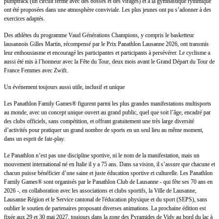
pumptrack (un circuit fermé avec des bosses et des virages) et à la gymnastique rythmique
ont été proposées dans une atmosphère conviviale. Les plus jeunes ont pu s’adonner à des
exercices adaptés.
Des athlètes du programme Vaud Générations Champions, y compris le basketteur
lausannois Gilles Martin, récompensé par le Prix Panathlon Lausanne 2026, ont transmis
leur enthousiasme et encouragé les participantes et participants à persévérer. Le cyclisme a
aussi été mis à l’honneur avec la Fête du Tour, deux mois avant le Grand Départ du Tour de
France Femmes avec Zwift.
Un événement toujours aussi utile, inclusif et unique
Les Panathlon Family Games® figurent parmi les plus grandes manifestations multisports
au monde, avec un concept unique ouvert au grand public, quel que soit l’âge, encadré par
des clubs officiels, sans compétition, et offrant gratuitement une très large diversité
d’activités pour pratiquer un grand nombre de sports en un seul lieu au même moment,
dans un esprit de fair-play.
Le Panathlon n’est pas une discipline sportive, ni le nom de la manifestation, mais un
mouvement international né en Italie il y a 75 ans. Dans sa vision, il s’assure que chacune et
chacun puisse bénéficier d’une saine et juste éducation sportive et culturelle. Les Panathlon
Family Games® sont organisés par le Panathlon Club de Lausanne - qui fête ses 70 ans en
2026 -, en collaboration avec les associations et clubs sportifs, la Ville de Lausanne,
Lausanne Région et le Service cantonal de l'éducation physique et du sport (SEPS), sans
oublier le soutien de partenaires proposant diverses animations. La prochaine édition est
fixée aux 29 et 30 mai 2027, toujours dans la zone des Pyramides de Vidy au bord du lac à