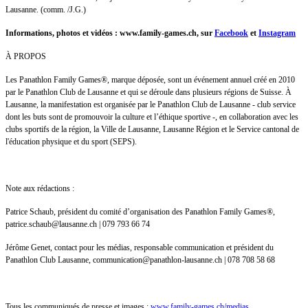
Lausanne. (comm. /J.G.)
Informations, photos et vidéos : www.family-games.ch, sur
Facebook
et
Instagram
À PROPOS
Les Panathlon Family Games®, marque déposée, sont un événement annuel créé en 2010
par le Panathlon Club de Lausanne et qui se déroule dans plusieurs régions de Suisse. À
Lausanne, la manifestation est organisée par le Panathlon Club de Lausanne - club service
dont les buts sont de promouvoir la culture et l’éthique sportive -, en collaboration avec les
clubs sportifs de la région, la Ville de Lausanne, Lausanne Région et le Service cantonal de
l'éducation physique et du sport (SEPS).
Note aux rédactions :
Patrice Schaub, président du comité d’organisation des Panathlon Family Games®,
patrice.schaub@lausanne.ch | 079 793 66 74
Jérôme Genet, contact pour les médias, responsable communication et président du
Panathlon Club Lausanne, communication@panathlon-lausanne.ch | 078 708 58 68
Tous les communiqués de presse et images :
www.family-games.ch/medias