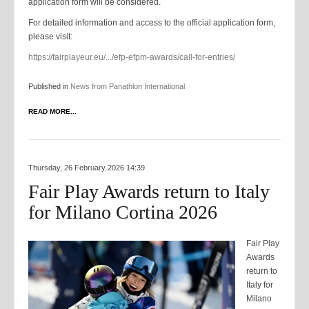
application form will be considered.
For detailed information and access to the official application form,
please visit:
https://fairplayeur.eu/.../efp-efpm-awards/call-for-entries/
Published in
News from Panathlon International
READ MORE...
Thursday, 26 February 2026 14:39
Fair Play Awards return to Italy
for Milano Cortina 2026
Fair Play
Awards
return to
Italy for
Milano