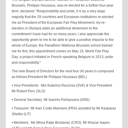
Brussels, Philippe Housiaux, was re-elected for a further four-year
term. declared: "Responsibility and pride; it is by a very large
majority that the 29 countries and European institutions re-elected
me as President of the European Fair Play Movement; my re-
election in Olympia adds an additional dimension to the
commitment I have had for so many years; I also appreciate the
opportunity given to me to be able to give a positive impulse to the
whole of Europe; the Panathlon Wallonia-Brussels school trained
me for this; this appointment comes on May 19, World Fair Play
Day; a project initiated in French-speaking Belgium in 2013; pride
and responsibility."
The new Board of Directors for the next four (4) years is composed
as follows:President Mr Philippe Housiaux (BEL)
• Vice-Presidents: Mrs Katarina Raczova (SVK) & Vice-President
Mr Robert Perc (SLO)
• General Secretary: Mr Ioannis Psilopoulos (GRE)
• Treasurer: Mr Ivan Coste-Marniere (FRA) assisted by Mr Kasparas
Sileikis (LIT)
• Members: Ms Mirna Ralje Brodanac (CRO), Mr Khazar Isayev