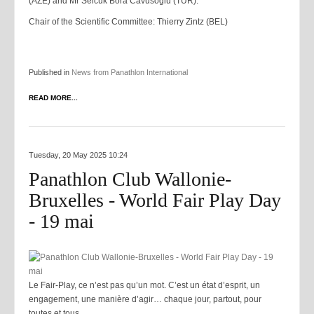
(AZE) and Mr Selcuk Bora Cavusoglu (TUR).
Chair of the Scientific Committee: Thierry Zintz (BEL)
Published in
News from Panathlon International
READ MORE...
Tuesday, 20 May 2025 10:24
Panathlon Club Wallonie-
Bruxelles - World Fair Play Day
- 19 mai
Le Fair-Play, ce n’est pas qu’un mot. C’est un état d’esprit, un
engagement, une manière d’agir… chaque jour, partout, pour
toutes et tous.