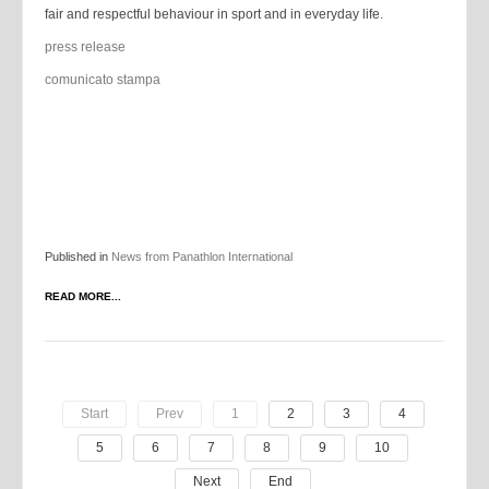
fair and respectful behaviour in sport and in everyday life.
press release
comunicato stampa
Published in
News from Panathlon International
READ MORE...
Start
Prev
1
2
3
4
5
6
7
8
9
10
Next
End