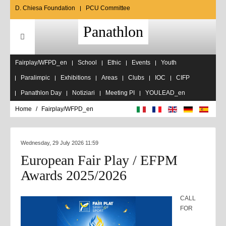
D. Chiesa Foundation
PCU Committee
Panathlon
Fairplay/WFPD_en
School
Ethic
Events
Youth
Paralimpic
Exhibitions
Areas
Clubs
IOC
CIFP
Panathlon Day
Notiziari
Meeting PI
YOULEAD_en
Home
Fairplay/WFPD_en
Wednesday, 29 July 2026 11:59
European Fair Play / EFPM
Awards 2025/2026
CALL
FOR