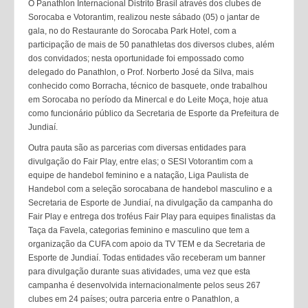
O Panathlon Internacional Distrito Brasil através dos clubes de
Sorocaba e Votorantim, realizou neste sábado (05) o jantar de
gala, no do Restaurante do Sorocaba Park Hotel, com a
participação de mais de 50 panathletas dos diversos clubes, além
dos convidados; nesta oportunidade foi empossado como
delegado do Panathlon, o Prof. Norberto José da Silva, mais
conhecido como Borracha, técnico de basquete, onde trabalhou
em Sorocaba no período da Minercal e do Leite Moça, hoje atua
como funcionário público da Secretaria de Esporte da Prefeitura de
Jundiaí.
Outra pauta são as parcerias com diversas entidades para
divulgação do Fair Play, entre elas; o SESI Votorantim com a
equipe de handebol feminino e a natação, Liga Paulista de
Handebol com a seleção sorocabana de handebol masculino e a
Secretaria de Esporte de Jundiaí, na divulgação da campanha do
Fair Play e entrega dos troféus Fair Play para equipes finalistas da
Taça da Favela, categorias feminino e masculino que tem a
organização da CUFA com apoio da TV TEM e da Secretaria de
Esporte de Jundiaí. Todas entidades vão receberam um banner
para divulgação durante suas atividades, uma vez que esta
campanha é desenvolvida internacionalmente pelos seus 267
clubes em 24 países; outra parceria entre o Panathlon, a