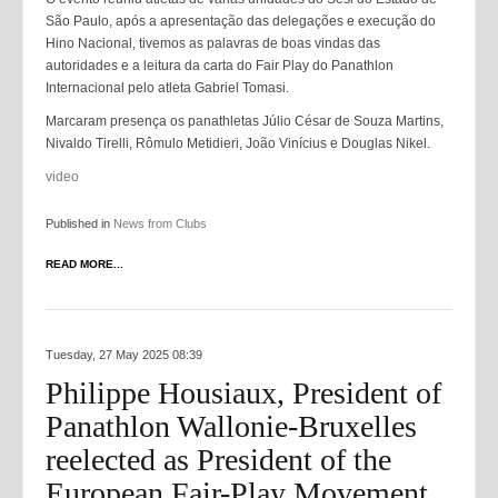
São Paulo, após a apresentação das delegações e execução do
Hino Nacional, tivemos as palavras de boas vindas das
autoridades e a leitura da carta do Fair Play do Panathlon
Internacional pelo atleta Gabriel Tomasi.
Marcaram presença os panathletas Júlio César de Souza Martins,
Nivaldo Tirelli, Rômulo Metidieri, João Vinícius e Douglas Nikel.
video
Published in
News from Clubs
READ MORE...
Tuesday, 27 May 2025 08:39
Philippe Housiaux, President of
Panathlon Wallonie-Bruxelles
reelected as President of the
European Fair-Play Movement