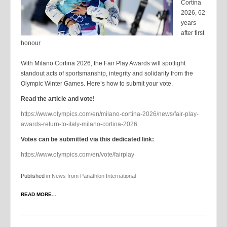
Cortina
2026, 62
years
after first
honour
With Milano Cortina 2026, the Fair Play Awards will spotlight
standout acts of sportsmanship, integrity and solidarity from the
Olympic Winter Games. Here’s how to submit your vote.
Read the article and vote!
https://www.olympics.com/en/milano-cortina-2026/news/fair-play-
awards-return-to-italy-milano-cortina-2026
Votes can be submitted via this dedicated link:
https://www.olympics.com/en/vote/fairplay
Published in
News from Panathlon International
READ MORE...